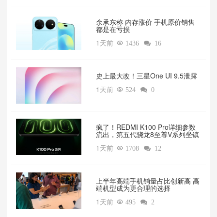
余承东称 内存涨价 手机原价销售
都是在亏损
1天前

1436

16
‌史上最大改！三星One UI 9.5泄露
1天前

524

0
疯了！REDMI K100 Pro详细参数
流出，第五代骁龙8至尊V系列坐镇‌
1天前

1708

12
上半年高端手机销量占比创新高 高
端机型成为更合理的选择
1天前

495

2