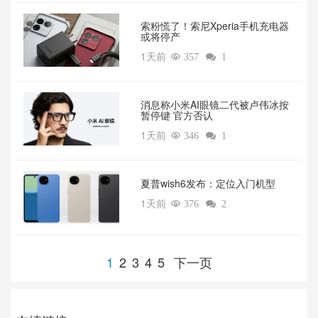
索粉慌了！索尼Xperia手机充电器
或将停产
1天前

357

1
消息称小米AI眼镜二代被卢伟冰按
暂停键 官方否认
1天前

346

1
夏普wish6发布：定位入门机型
1天前

376

2
1
2
3
4
5
下一页