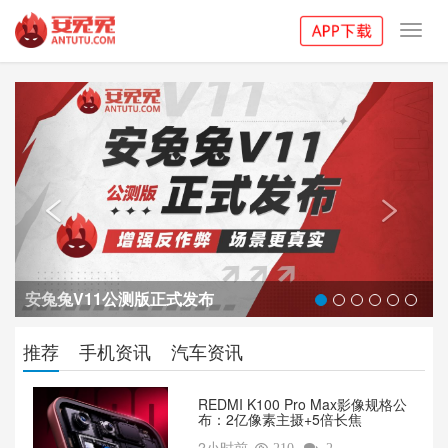
Toggl
navig
Previous
Next


安兔兔V11公测版正式发布
推荐
手机资讯
汽车资讯
REDMI K100 Pro Max影像规格公
布：2亿像素主摄+5倍长焦
2小时前