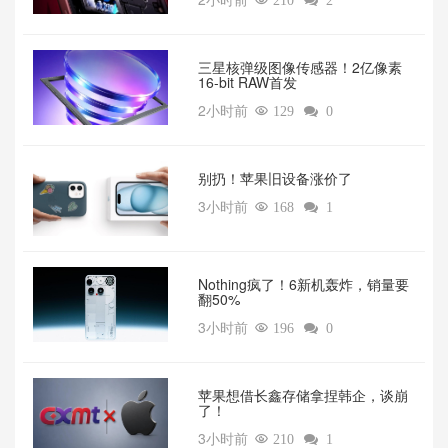

210

2
三星核弹级图像传感器！2亿像素
16-bit RAW首发
2小时前

129

0
别扔！苹果旧设备涨价了‌
3小时前

168

1
‌Nothing疯了！6新机轰炸，销量要
翻50%‌
3小时前

196

0
苹果想借长鑫存储拿捏韩企，谈崩
了！
3小时前

210

1