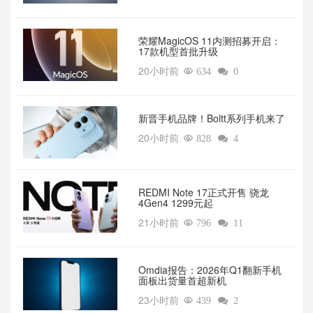
荣耀MagicOS 11内测招募开启：
17款机型首批升级
20小时前

634

0
新晋手机品牌！Boltt系列手机来了
20小时前

828

4
REDMI Note 17正式开售 骁龙
4Gen4 1299元起
21小时前

796

11
Omdia报告：2026年Q1翻新手机
面板出货量首超新机
23小时前

439

2