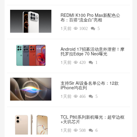
REDMI K100 Pro Max新配色公
布：百搭“流金白”亮相
1天前

1002

5
Android 17招募活动意外泄密！摩
托罗拉Edge 70 Neo曝光
1天前

420

1
支持Sir AI设备名单公布：12款
iPhone均在列
1天前

466

5
TCL P80系列新机曝光：超窄边框
+天玑芯片
1天前

508

6