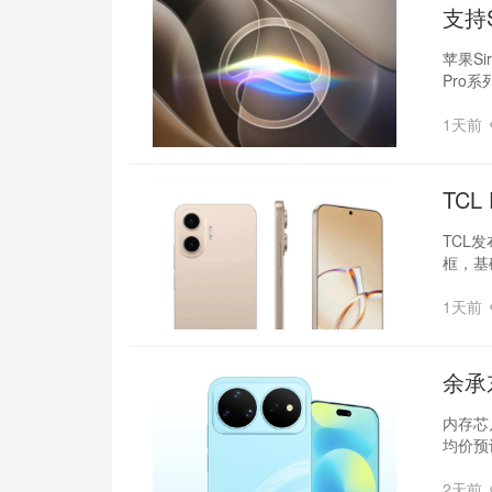
支持S
苹果S
Pro系
1天前
TC
TCL发
框，基
1天前
余承
内存芯
均价预
2天前