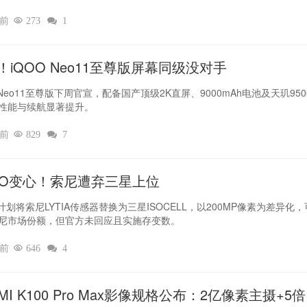
时前

273

1
！iQOO Neo11至尊版屏幕同级没对手
 Neo11至尊版下周官宣，配备国产顶级2K直屏、9000mAh电池及天玑950
性能与续航显著提升。
时前

829

7
PO变心！索尼遭弃三星上位‌
O计划将索尼LYTIA传感器替换为三星ISOCELL，以200MP像素为差异化
尼市场份额，但官方未回应且实施存变数。
时前

646

4
MI K100 Pro Max影像规格公布：2亿像素主摄+5