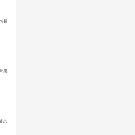
‌Nothi
0%目
Nothing公
标，拓展印度
18小时前

4
苹果想借
苹果
苹果试图引入
短期内存采购
19小时前

4
荣耀Mag
打液态
荣耀开启Magi
玻璃透明UI，