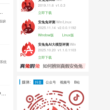
2019.11.6
v1.0.3
紧
曝iPhon
立即下载
张
面临缺
苹果因DRAM供应
安兔兔评测
Win/Linux
货，台积电积
2025.11.14
v2.0.0.1192
Window版
Linux版
9小时前

51
安兔兔AI大模型评测
Win
2025.10.20
v1.1.0.1103
印度家电
立即下载
S系统
小米在印度推出
强化智能互联，
9小时前

46
媒体:
抖音
公众号
视频号
B站
中触
Pixel再
控失灵
多名Pixel用
Google尚未