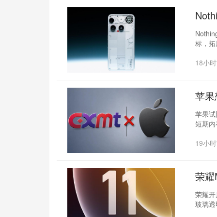
‌No
Not
标，拓
18小
苹果
苹果试
短期内
19小
荣耀
荣耀开启
玻璃透