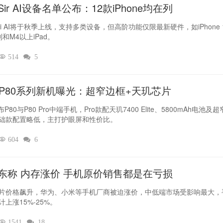
ir AI设备名单公布：12款iPhone均在列
iri AI将于秋季上线，支持多类设备，但高阶功能仅限最新硬件，如iPhone 
列和M4以上iPad。

514

5
L P80系列新机曝光：超窄边框+天玑芯片
布P80与P80 Pro中端手机，Pro款配天玑7400 Elite、5800mAh电池及
础款配置略低，主打护眼屏和性价比。

604

6
东称 内存涨价 手机原价销售都是在亏损
片价格飙升，华为、小米等手机厂商被迫涨价，中低端市场受影响最大，
计上涨15%-25%。

1541

18