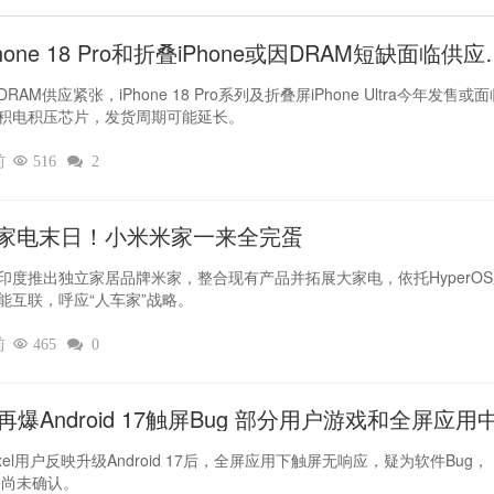
hone 18 Pro和折叠iPhone或因DRAM短缺面临供应
RAM供应紧张，iPhone 18 Pro系列及折叠屏iPhone Ultra今年发售或
积电积压芯片，发货周期可能延长。
前

516

2
家电末日！小米米家一来全完蛋
印度推出独立家居品牌米家，整合现有产品并拓展大家电，依托HyperO
能互联，呼应“人车家”战略。
前

465

0
el再爆Android 17触屏Bug 部分用户游戏和全屏应用
灵
xel用户反映升级Android 17后，全屏应用下触屏无响应，疑为软件Bug，
le尚未确认。