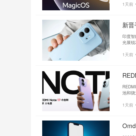
1天前
新晋
印度智
光展锐
1天前
RED
REDM
池和骁
1天前
Om