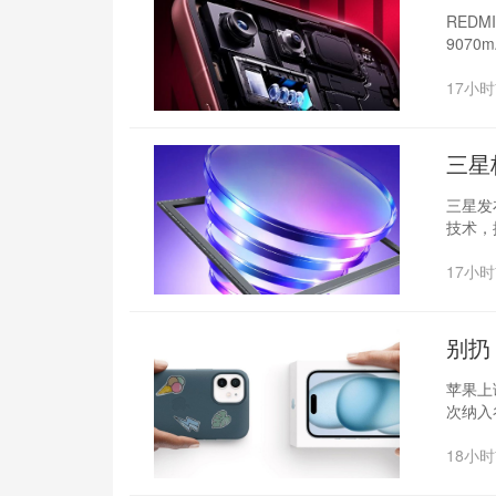
焦
REDM
9070
17小
三星
三星发布
技术，
17小
别扔
苹果上
次纳入谷
18小