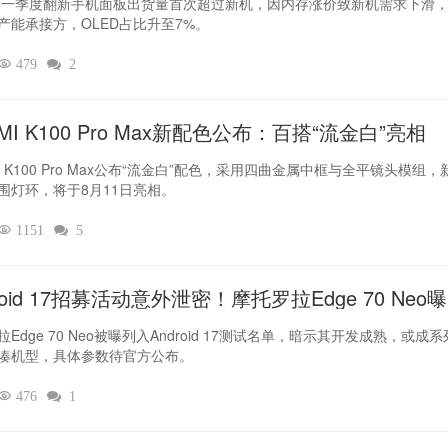
6年一季度翻新手机面板出货量首次超过新机，因内存涨价致新机需求下滑
产能承接方，OLED占比升至7%。

479

2
MI K100 Pro Max新配色公布：百搭“流金白”亮相
I K100 Pro Max公布“流金白”配色，采用四曲金属中框与全平镜头模组，
围灯环，将于8月11日亮相。

1151

5
roid 17招募活动意外泄密！摩托罗拉Edge 70 Neo
Edge 70 Neo被曝列入Android 17测试名单，暗示其开发成熟，或成
凑机型，具体参数待官方公布。

476

1