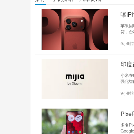
曝iP
张
苹果因D
货，台
9小时
印度
小米在
强化智
9小时
Pix
控失
多名Pi
Goog