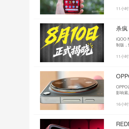
11小
杀疯
iQOO
制版，
11小
OP
OPP
影响索
16小
RED