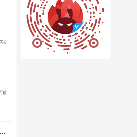
11小时前

2
杀疯！iQ
0定
iQOO Neo
制版，性能与
11小时前

8
OPPO变
，可能
OPPO计划将索
影响索尼市场
16小时前

6
倍长
REDMI 