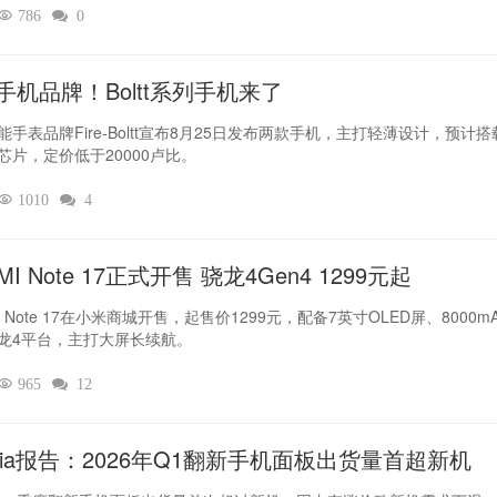

786

0
手机品牌！Boltt系列手机来了
能手表品牌Fire-Boltt宣布8月25日发布两款手机，主打轻薄设计，预计搭
芯片，定价低于20000卢比。

1010

4
MI Note 17正式开售 骁龙4Gen4 1299元起
I Note 17在小米商城开售，起售价1299元，配备7英寸OLED屏、8000m
龙4平台，主打大屏长续航。

965

12
dia报告：2026年Q1翻新手机面板出货量首超新机