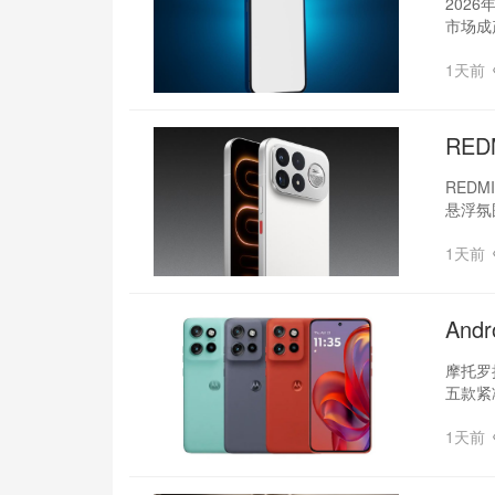
202
市场成
1天前
RED
REDM
悬浮氛
1天前
And
摩托罗拉
五款紧
1天前