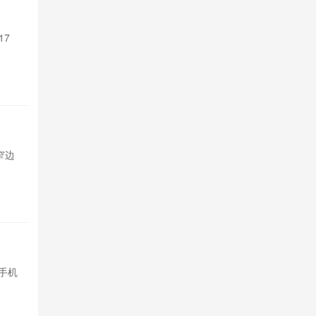
支持Sir 
17
苹果Siri A
Pro系列和M4以
1天前

514
TCL P
超窄边
TCL发布P80与
框，基础款配
1天前

604
余承东称
手机
内存芯片价格
均价预计上涨15
2天前

1541