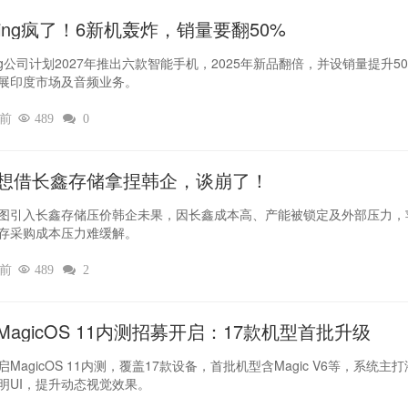
thing疯了！6新机轰炸，销量要翻50%‌
hing公司计划2027年推出六款智能手机，2025年新品翻倍，并设销量提升5
展印度市场及音频业务。
时前

489

0
想借长鑫存储拿捏韩企，谈崩了！
图引入长鑫存储压价韩企未果，因长鑫成本高、产能被锁定及外部压力，
存采购成本压力难缓解。
时前

489

2
MagicOS 11内测招募开启：17款机型首批升级
MagicOS 11内测，覆盖17款设备，首批机型含Magic V6等，系统主
明UI，提升动态视觉效果。