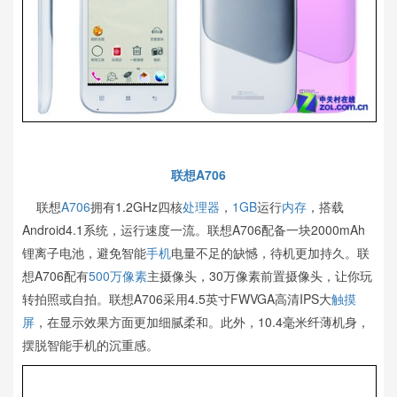
联想A706
联想
A706
拥有1.2GHz四核
处理器
，
1GB
运行
内存
，搭载
Android4.1系统，运行速度一流。联想A706配备一块2000mAh
锂离子电池，避免智能
手机
电量不足的缺憾，待机更加持久。联
想A706配有
500万像素
主摄像头，30万像素前置摄像头，让你玩
转拍照或自拍。联想A706采用4.5英寸FWVGA高清IPS大
触摸
屏
，在显示效果方面更加细腻柔和。此外，10.4毫米纤薄机身，
摆脱智能手机的沉重感。