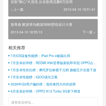
谷歌"狠心"大清洗 从谷歌商店删6万应用
« 上一篇
2013-04-10 18:51:41
致青春 酷派举办酷派5890壁纸设计大赛
2013-04-10 18:55:13
下一篇 »
相关推荐
7月iOS设备性能榜：iPad Pro 4被踢出局
7月安卓好评榜：REDMI K90至尊版新机即夺冠 OPPO占据
半壁江山
7月安卓性价比榜：摩托罗拉称霸千元档 旗舰芯片全面下放
7月安卓性能榜：iQOO成功卫冕
2026年Q2用户偏好榜：涨价难挡大内存趋势
6月安卓好评榜：OPPO K13 Turbo 5G拿下榜首