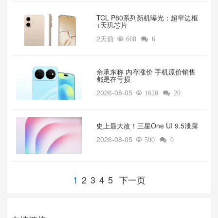
TCL P80系列新机曝光：超窄边框
+天玑芯片
2天前

668

6
余承东称 内存涨价 手机原价销售
都是在亏损
2026-08-05

1620

20
‌史上最大改！三星One UI 9.5泄露
2026-08-05

590

0
1
2
3
4
5
下一页