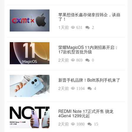
苹果想借长鑫存储拿捏韩企，谈崩
了！
1天前

631

2
荣耀MagicOS 11内测招募开启：
17款机型首批升级
2天前

869

0
新晋手机品牌！Boltt系列手机来了
2天前

1104

4
REDMI Note 17正式开售 骁龙
4Gen4 1299元起
2天前

1080

15