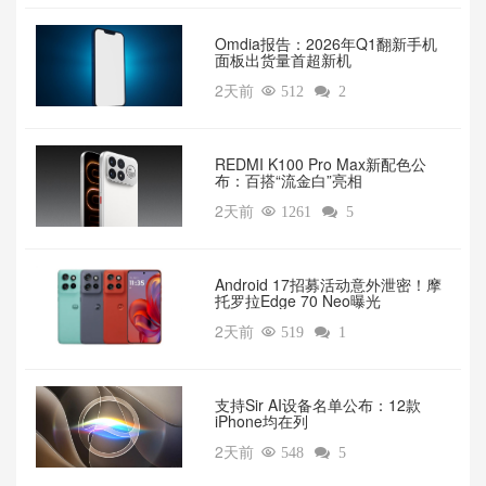
Omdia报告：2026年Q1翻新手机
面板出货量首超新机
2天前

512

2
REDMI K100 Pro Max新配色公
布：百搭“流金白”亮相
2天前

1261

5
Android 17招募活动意外泄密！摩
托罗拉Edge 70 Neo曝光
2天前

519

1
支持Sir AI设备名单公布：12款
iPhone均在列
2天前

548

5