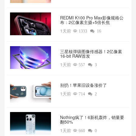
REDMI K100 Pro Max影像规格公
布：2亿像素主摄+5倍长焦
1天前

1333

16
三星核弹级图像传感器！2亿像素
16-bit RAW首发
1天前

557

3
别扔！苹果旧设备涨价了‌
1天前

714

2
‌Nothing疯了！6新机轰炸，销量要
翻50%‌
1天前

660

0