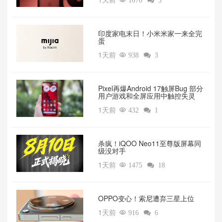

1070

5
印度家电末日！小米米家一来全完
蛋
1天前

938

3
Pixel再爆Android 17触屏Bug 部分
用户游戏和全屏应用中触控失灵
1天前

432

1
杀疯！iQOO Neo11至尊版屏幕同
级没对手
1天前

1475

18
OPPO变心！索尼遭弃三星上位‌
1天前

916

6