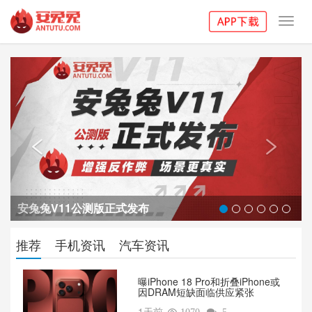
Toggl
navig
Previous
Next


安兔兔V11公测版正式发布
推荐
手机资讯
汽车资讯
曝iPhone 18 Pro和折叠iPhone或
因DRAM短缺面临供应紧张
1天前