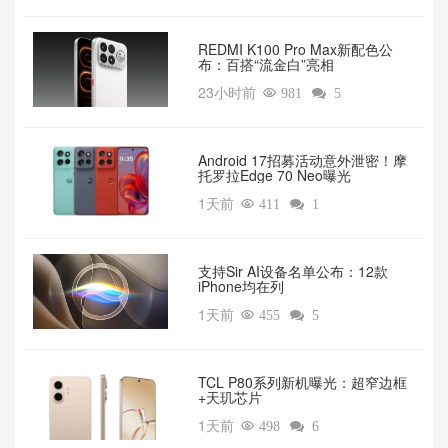
REDMI K100 Pro Max新配色公
布：百搭“流金白”亮相
23小时前

981

5
Android 17招募活动意外泄密！摩
托罗拉Edge 70 Neo曝光
1天前

411

1
支持Sir AI设备名单公布：12款
iPhone均在列
1天前

455

5
TCL P80系列新机曝光：超窄边框
+天玑芯片
1天前

498

6