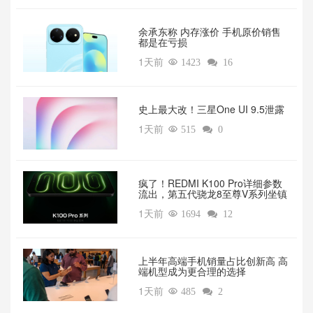
余承东称 内存涨价 手机原价销售
都是在亏损
1天前

1423

16
‌史上最大改！三星One UI 9.5泄露
1天前

515

0
疯了！REDMI K100 Pro详细参数
流出，第五代骁龙8至尊V系列坐镇‌
1天前

1694

12
上半年高端手机销量占比创新高 高
端机型成为更合理的选择
1天前

485

2