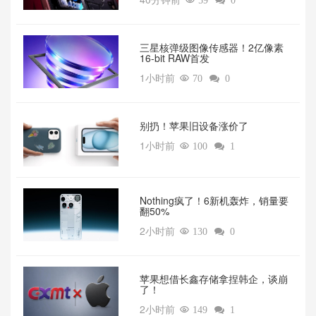

59

0
三星核弹级图像传感器！2亿像素
16-bit RAW首发
1小时前

70

0
别扔！苹果旧设备涨价了‌
1小时前

100

1
‌Nothing疯了！6新机轰炸，销量要
翻50%‌
2小时前

130

0
苹果想借长鑫存储拿捏韩企，谈崩
了！
2小时前

149

1