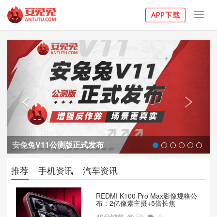
Toggl
navig
Previous
Next


安兔兔V11公测版正式发布
推荐
手机资讯
汽车资讯
REDMI K100 Pro Max影像规格公
布：2亿像素主摄+5倍长焦
40分钟前