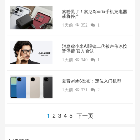
索粉慌了！索尼Xperia手机充电器
或将停产
1天前

352

1
消息称小米AI眼镜二代被卢伟冰按
暂停键 官方否认
1天前

340

1
夏普wish6发布：定位入门机型
1天前

371

2
1
2
3
4
5
下一页