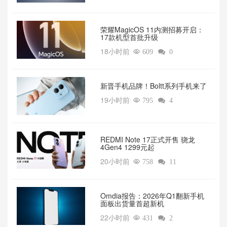
荣耀MagicOS 11内测招募开启：
17款机型首批升级
18小时前

609

0
新晋手机品牌！Boltt系列手机来了
19小时前

795

4
REDMI Note 17正式开售 骁龙
4Gen4 1299元起
20小时前

758

11
Omdia报告：2026年Q1翻新手机
面板出货量首超新机
22小时前

431

2