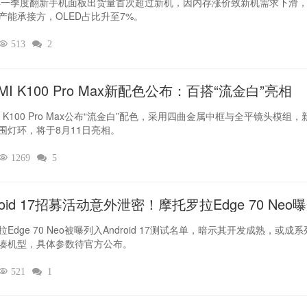
6年一季度翻新手机面板出货量首次超过新机，因内存涨价致新机需求下滑
产能承接方，OLED占比升至7%。

513

2
MI K100 Pro Max新配色公布：百搭“流金白”亮相
I K100 Pro Max公布“流金白”配色，采用四曲金属中框与全平镜头模组，
围灯环，将于8月11日亮相。

1269

5
roid 17招募活动意外泄密！摩托罗拉Edge 70 Neo
Edge 70 Neo被曝列入Android 17测试名单，暗示其开发成熟，或成
凑机型，具体参数待官方公布。

521

1