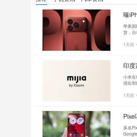
曝iP
张
苹果因D
货，台
1天前
印度
小米在
强化智
1天前
Pix
控失
多名Pi
Goog