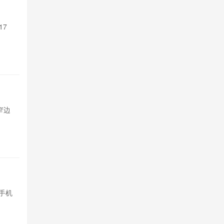
支持Sir 
17
苹果Siri A
Pro系列和M4以
2天前

550
TCL P
超窄边
TCL发布P80与
框，基础款配
2天前

670
余承东称
手机
内存芯片价格
均价预计上涨15
2026-08-05