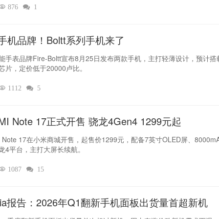

876

1
手机品牌！Boltt系列手机来了
能手表品牌Fire-Boltt宣布8月25日发布两款手机，主打轻薄设计，预计搭
芯片，定价低于20000卢比。

1112

5
MI Note 17正式开售 骁龙4Gen4 1299元起
I Note 17在小米商城开售，起售价1299元，配备7英寸OLED屏、8000m
龙4平台，主打大屏长续航。

1087

15
dia报告：2026年Q1翻新手机面板出货量首超新机