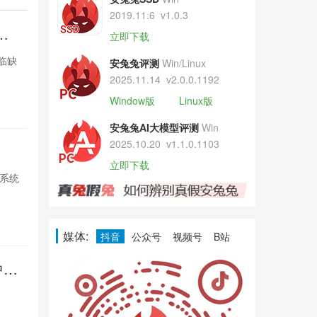
2019.11.6
v1.0.3
紧
曝iPhon
立即下载
张
面临缺
苹果因DRAM供应
安兔兔评测
Win/Linux
货，台积电积
2025.11.14
v2.0.0.1192
Window版
Linux版
1天前

1089
安兔兔AI大模型评测
Win
2025.10.20
v1.1.0.1103
印度家电
立即下载
S系统
小米在印度推出
强化智能互联，
1天前

963
媒体:
抖音
公众号
视频号
B站
中触
Pixel再
控失灵
多名Pixel用
Google尚未