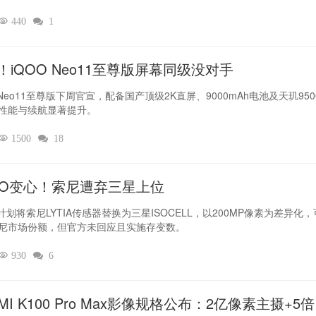

440

1
！iQOO Neo11至尊版屏幕同级没对手
 Neo11至尊版下周官宣，配备国产顶级2K直屏、9000mAh电池及天玑950
性能与续航显著提升。

1500

18
PO变心！索尼遭弃三星上位‌
O计划将索尼LYTIA传感器替换为三星ISOCELL，以200MP像素为差异化
尼市场份额，但官方未回应且实施存变数。

930

6
MI K100 Pro Max影像规格公布：2亿像素主摄+5