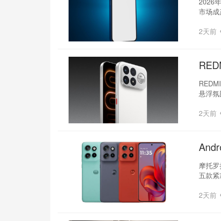
202
市场成
2天前
RED
REDM
悬浮氛
2天前
And
摩托罗拉
五款紧
2天前