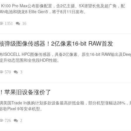
I K100 Pro Max公布影像配置，含2亿主摄、5X潜望长焦及超广角，配
mAh电池和骁龙8 Elite Gen5，将于8月11日发布。

1351

16
核弹级图像传感器！2亿像素16-bit RAW首发
ISOCELL HPC图像传感器，具备2亿像素、原生16-bit RAW输出及Deep
提升动态范围和全焦段HDR性能。

570

3
！苹果旧设备涨价了‌
调美国Trade In换购计划多款设备最高折抵金额，部分机型涨幅达28%，
歌Pixel 9等安卓机型。

726

2