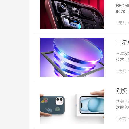
焦
REDM
9070
1天前
三星
三星发布
技术，
1天前
别扔
苹果上
次纳入谷
1天前