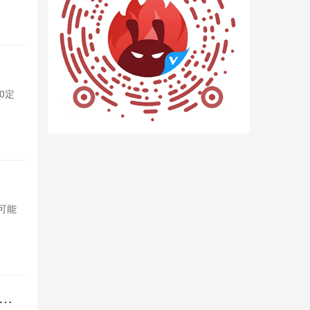
1天前

440
杀疯！iQ
0定
iQOO Neo
制版，性能与
1天前

1500
OPPO变
，可能
OPPO计划将索
影响索尼市场
1天前

930
倍长
REDMI 