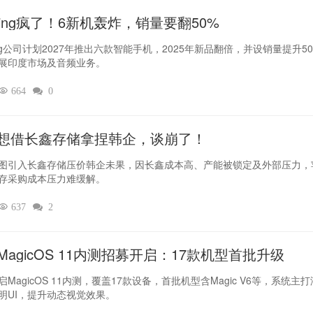
thing疯了！6新机轰炸，销量要翻50%‌
hing公司计划2027年推出六款智能手机，2025年新品翻倍，并设销量提升5
展印度市场及音频业务。

664

0
想借长鑫存储拿捏韩企，谈崩了！
图引入长鑫存储压价韩企未果，因长鑫成本高、产能被锁定及外部压力，
存采购成本压力难缓解。

637

2
MagicOS 11内测招募开启：17款机型首批升级
MagicOS 11内测，覆盖17款设备，首批机型含Magic V6等，系统主
明UI，提升动态视觉效果。