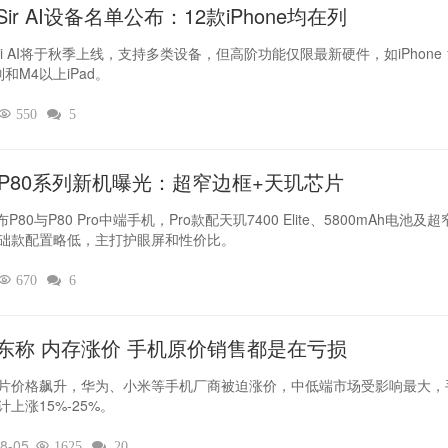
ir AI设备名单公布：12款iPhone均在列
iri AI将于秋季上线，支持多类设备，但高阶功能仅限最新硬件，如iPhone 
列和M4以上iPad。

550

5
L P80系列新机曝光：超窄边框+天玑芯片
布P80与P80 Pro中端手机，Pro款配天玑7400 Elite、5800mAh电池及
础款配置略低，主打护眼屏和性价比。

670

6
东称 内存涨价 手机原价销售都是在亏损
片价格飙升，华为、小米等手机厂商被迫涨价，中低端市场受影响最大，
计上涨15%-25%。
8-05

1625

20