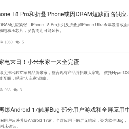
hone 18 Pro和折叠iPhone或因DRAM短缺面临供应
RAM供应紧张，iPhone 18 Pro系列及折叠屏iPhone Ultra今年发售或
积电积压芯片，发货周期可能延长。

1089

5
家电末日！小米米家一来全完蛋
印度推出独立家居品牌米家，整合现有产品并拓展大家电，依托HyperO
能互联，呼应“人车家”战略。

963

3
el再爆Android 17触屏Bug 部分用户游戏和全屏应用
灵
xel用户反映升级Android 17后，全屏应用下触屏无响应，疑为软件Bug，
le尚未确认。