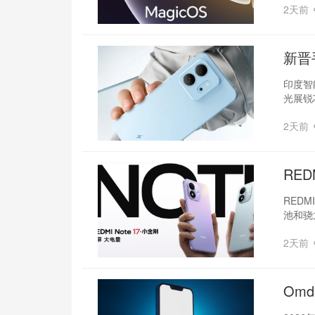
2天前
新晋
印度智
光展锐
2天前
RED
REDM
池和骁
2天前
Om