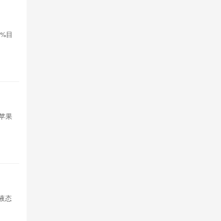
‌Nothi
0%目
Nothing公
标，拓展印度
1天前

664
苹果想借
苹果
苹果试图引入
短期内存采购
1天前

637
荣耀Mag
打液态
荣耀开启Magi
玻璃透明UI，