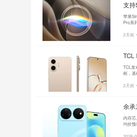
支持S
苹果S
Pro系
2天前
TC
TCL发
框，基
2天前
余承
内存芯
均价预
2026-0