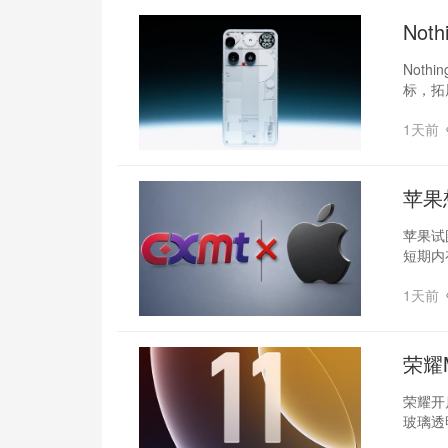
‌No
Not
标，拓
1天前
苹果
苹果试
短期内
1天前
荣耀
荣耀开启
玻璃透