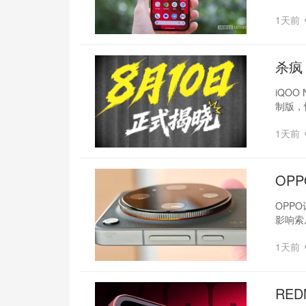
1天前
杀疯
iQOO
制版，
1天前
OP
OPP
影响索
1天前
RED