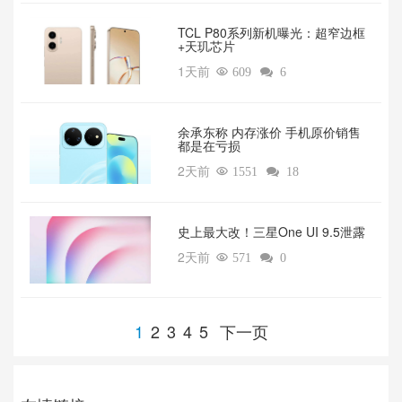
TCL P80系列新机曝光：超窄边框
+天玑芯片
1天前

609

6
余承东称 内存涨价 手机原价销售
都是在亏损
2天前

1551

18
‌史上最大改！三星One UI 9.5泄露
2天前

571

0
1
2
3
4
5
下一页