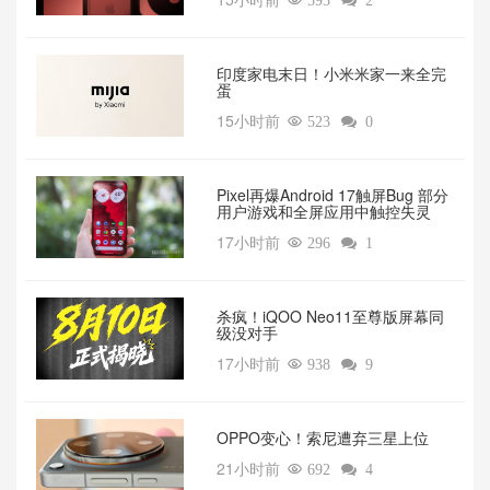

593

2
印度家电末日！小米米家一来全完
蛋
15小时前

523

0
Pixel再爆Android 17触屏Bug 部分
用户游戏和全屏应用中触控失灵
17小时前

296

1
杀疯！iQOO Neo11至尊版屏幕同
级没对手
17小时前

938

9
OPPO变心！索尼遭弃三星上位‌
21小时前

692

4