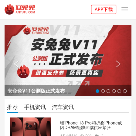
Toggl
navig
Previous
Next


安兔兔V11公测版正式发布
推荐
手机资讯
汽车资讯
曝iPhone 18 Pro和折叠iPhone或
因DRAM短缺面临供应紧张
15小时前