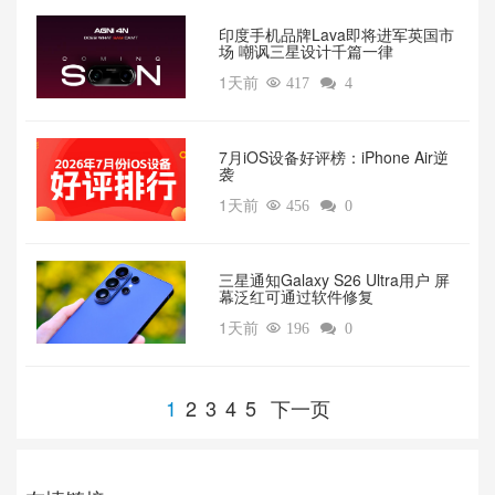
印度手机品牌Lava即将进军英国市
场 嘲讽三星设计千篇一律
1天前

417

4
7月iOS设备好评榜：iPhone Air逆
袭
1天前

456

0
三星通知Galaxy S26 Ultra用户 屏
幕泛红可通过软件修复
1天前

196

0
1
2
3
4
5
下一页