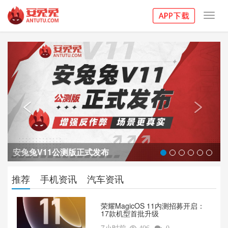
Toggl
navig
Previous
Next


安兔兔V11公测版正式发布
推荐
手机资讯
汽车资讯
荣耀MagicOS 11内测招募开启：
17款机型首批升级
7小时前