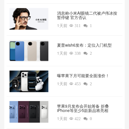
消息称小米AI眼镜二代被卢伟冰按
暂停键 官方否认
1天前

311

1
夏普wish6发布：定位入门机型
1天前

338

2
曝苹果下月可能要全面涨价！
1天前

453

2
苹果9月发布会开始筹备 折叠
iPhone等至少5款新品将亮相
1天前

422

0