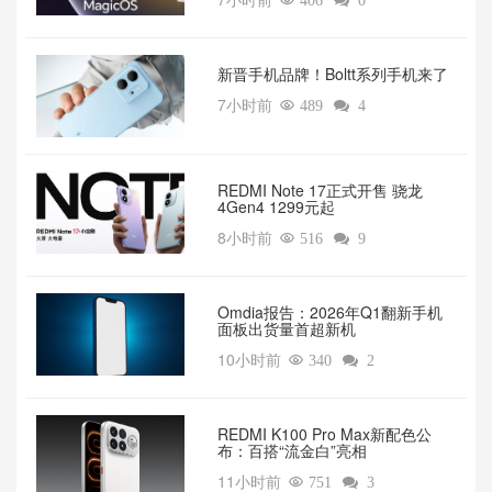

406

0
新晋手机品牌！Boltt系列手机来了
7小时前

489

4
REDMI Note 17正式开售 骁龙
4Gen4 1299元起
8小时前

516

9
Omdia报告：2026年Q1翻新手机
面板出货量首超新机
10小时前

340

2
REDMI K100 Pro Max新配色公
布：百搭“流金白”亮相
11小时前

751

3