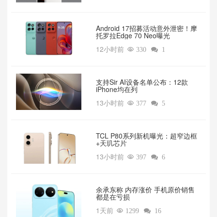
Android 17招募活动意外泄密！摩
托罗拉Edge 70 Neo曝光
12小时前

330

1
支持Sir AI设备名单公布：12款
iPhone均在列
13小时前

377

5
TCL P80系列新机曝光：超窄边框
+天玑芯片
13小时前

397

6
余承东称 内存涨价 手机原价销售
都是在亏损
1天前

1299

16