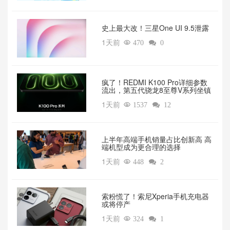
‌史上最大改！三星One UI 9.5泄露
1天前

470

0
疯了！REDMI K100 Pro详细参数
流出，第五代骁龙8至尊V系列坐镇‌
1天前

1537

12
上半年高端手机销量占比创新高 高
端机型成为更合理的选择
1天前

448

2
索粉慌了！索尼Xperia手机充电器
或将停产
1天前

324

1