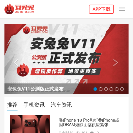
Toggl
navig
Previous
Next


安兔兔V11公测版正式发布
推荐
手机资讯
汽车资讯
曝iPhone 18 Pro和折叠iPhone或
因DRAM短缺面临供应紧张
6小时前