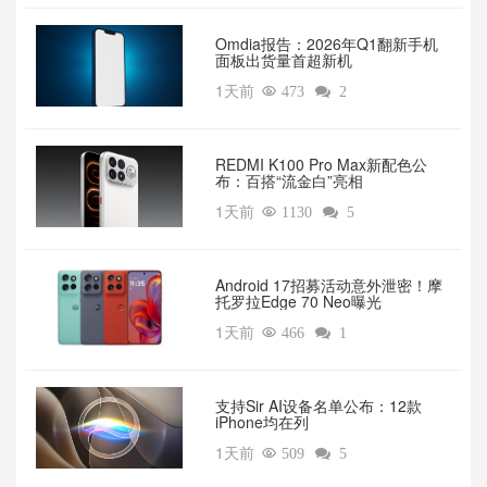
Omdia报告：2026年Q1翻新手机
面板出货量首超新机
1天前

473

2
REDMI K100 Pro Max新配色公
布：百搭“流金白”亮相
1天前

1130

5
Android 17招募活动意外泄密！摩
托罗拉Edge 70 Neo曝光
1天前

466

1
支持Sir AI设备名单公布：12款
iPhone均在列
1天前

509

5