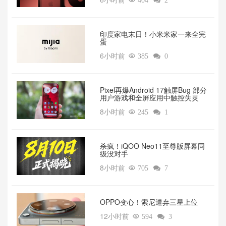

404

2
印度家电末日！小米米家一来全完
蛋
6小时前

385

0
Pixel再爆Android 17触屏Bug 部分
用户游戏和全屏应用中触控失灵
8小时前

245

1
杀疯！iQOO Neo11至尊版屏幕同
级没对手
8小时前

705

7
OPPO变心！索尼遭弃三星上位‌
12小时前

594

3