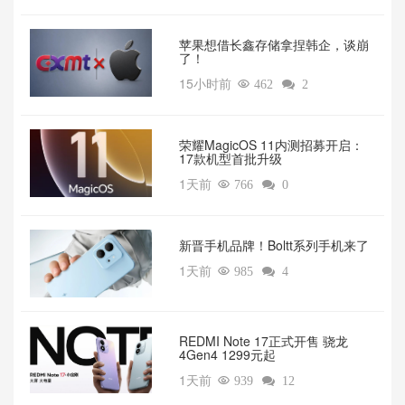
苹果想借长鑫存储拿捏韩企，谈崩
了！
15小时前

462

2
荣耀MagicOS 11内测招募开启：
17款机型首批升级
1天前

766

0
新晋手机品牌！Boltt系列手机来了
1天前

985

4
REDMI Note 17正式开售 骁龙
4Gen4 1299元起
1天前

939

12