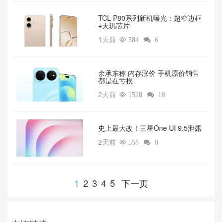
TCL P80系列新机曝光：超窄边框
+天玑芯片
1天前

584

6
余承东称 内存涨价 手机原价销售
都是在亏损
2天前

1528

18
‌史上最大改！三星One UI 9.5泄露
2天前

558

0
1
2
3
4
5
下一页