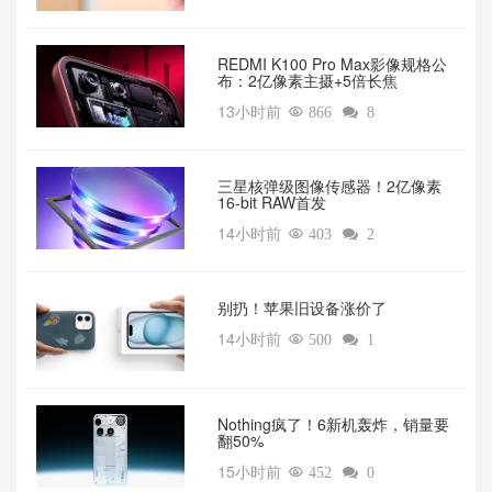
REDMI K100 Pro Max影像规格公
布：2亿像素主摄+5倍长焦
13小时前

866

8
三星核弹级图像传感器！2亿像素
16-bit RAW首发
14小时前

403

2
别扔！苹果旧设备涨价了‌
14小时前

500

1
‌Nothing疯了！6新机轰炸，销量要
翻50%‌
15小时前

452

0