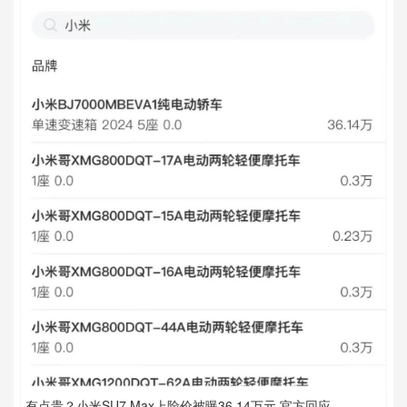
有点贵？小米SU7 Max上险价被曝36.14万元 官方回应