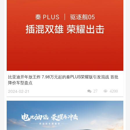
比亚迪开年放王炸 7.98万元起的秦PLUS荣耀版引发混战 首批
降价车型盘点
2024-02-21

27

4200