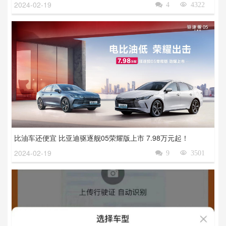
2024-02-19

4

4322
比油车还便宜 比亚迪驱逐舰05荣耀版上市 7.98万元起！
2024-02-19

9

3501