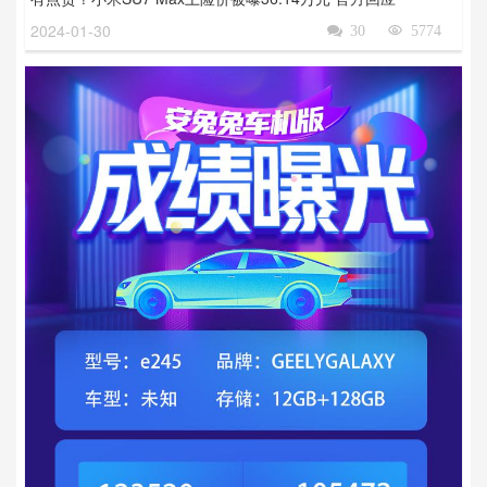
2024-01-30

30

5774