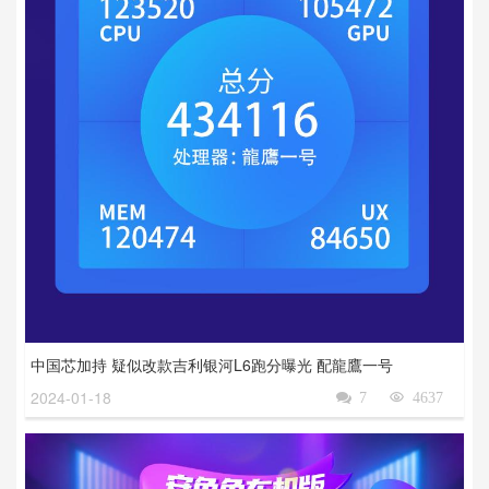
中国芯加持 疑似改款吉利银河L6跑分曝光 配龍鷹一号
2024-01-18

7

4637