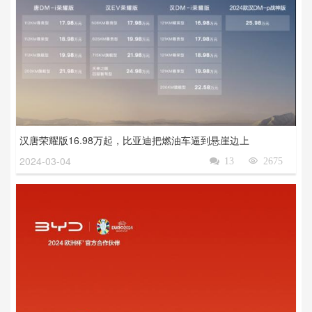
汉唐荣耀版16.98万起，比亚迪把燃油车逼到悬崖边上
2024-03-04

13

2675