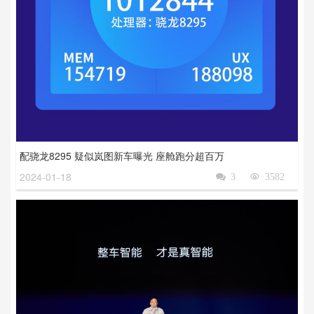
配骁龙8295 疑似岚图新车曝光 座舱跑分超百万
2024-01-18

3

3582