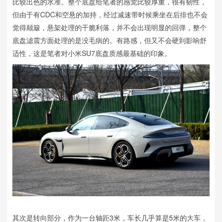
比较出色的水准。整个底盘给笔者的感觉比较厚重，很有韧性，
但由于有CDC和空悬的加持，经过减速带时候乘坐在后排也不会
觉得颠簸，悬架处理的干脆利落，并不会出现明显的回弹，整个
底盘滤震方面处理的是没毛病的。有路感，但又不会硬到影响舒
适性，这是笔者对小米SU7底盘质感最基础的印象。
其次是转向部分，作为一台轴距3米，车长几乎算是5米的大车，