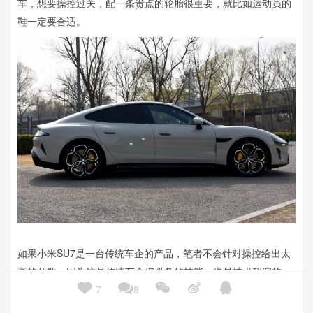
车，想要操控过关，配一条贵点的轮胎很重要，就比如运动员的
鞋一定要合适。
如果小米SU7是一台传统车企的产品，笔者不会针对操控给出太
高的分数，因为这是传统车企们必备的技能，也是技术积淀的一





种体现；但作为小米的第一台车，小米SU7就能有这样的操控表
7
8
现，笔者认为是能够给出高分的，它的操控确实谈不上极致，但