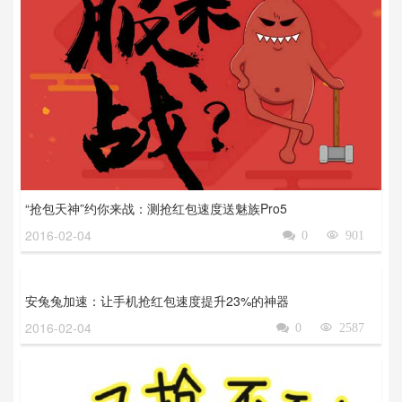
“抢包天神”约你来战：测抢红包速度送魅族Pro5
2016-02-04

0

901
安兔兔加速：让手机抢红包速度提升23%的神器
2016-02-04

0

2587