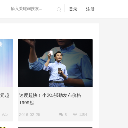
登录
注册

8元起
速度超快！小米5强劲发布价格
1999起
2016-02-25
925

0

1384