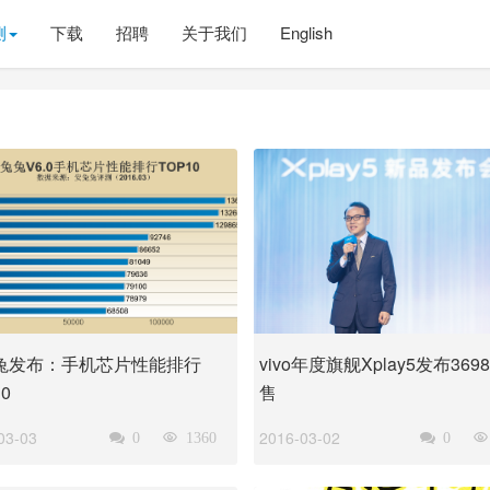
测
下载
招聘
关于我们
English
兔发布：手机芯片性能排行
vivo年度旗舰Xplay5发布369
0
售
03-03
2016-03-02

0

1360

0
