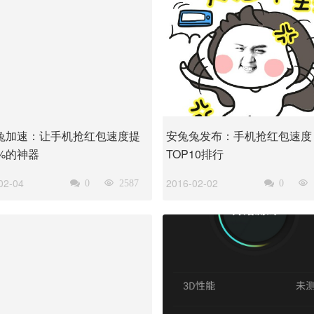
兔加速：让手机抢红包速度提
安兔兔发布：手机抢红包速度
3%的神器
TOP10排行
02-04
2016-02-02

0

2587

0
