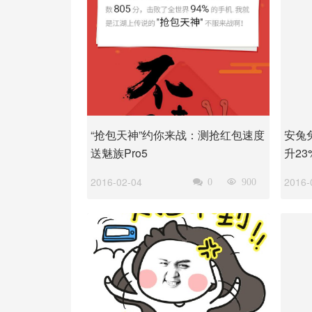
“抢包天神”约你来战：测抢红包速度
安兔
送魅族Pro5
升2
2016-02-04
2016-

0

900