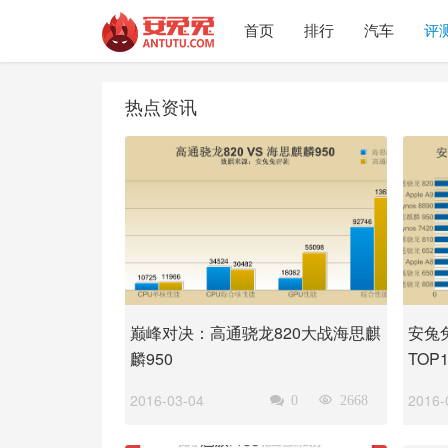
首页
排行
汽车
评
热点资讯
巅峰对决：高通骁龙820大战海思麒
安兔
麟950
TOP1
2016-03-04
2016-

0

2668