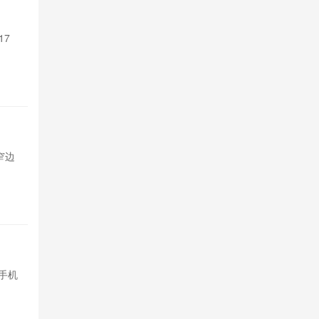
支持Sir 
17
苹果Siri A
Pro系列和M4以
1天前

515
TCL P
超窄边
TCL发布P80与
框，基础款配
1天前

606
余承东称
手机
内存芯片价格
均价预计上涨15
2天前

1543