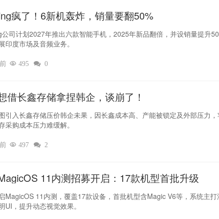
thing疯了！6新机轰炸，销量要翻50%‌
hing公司计划2027年推出六款智能手机，2025年新品翻倍，并设销量提升5
展印度市场及音频业务。
时前

495

0
想借长鑫存储拿捏韩企，谈崩了！
图引入长鑫存储压价韩企未果，因长鑫成本高、产能被锁定及外部压力，
存采购成本压力难缓解。
时前

497

2
MagicOS 11内测招募开启：17款机型首批升级
MagicOS 11内测，覆盖17款设备，首批机型含Magic V6等，系统主
明UI，提升动态视觉效果。