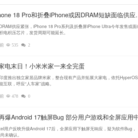
hone 18 Pro和折叠iPhone或因DRAM短缺面临供应
RAM供应紧张，iPhone 18 Pro系列及折叠屏iPhone Ultra今年发售或
积电积压芯片，发货周期可能延长。
时前

535

2
家电末日！小米米家一来全完蛋
印度推出独立家居品牌米家，整合现有产品并拓展大家电，依托HyperO
能互联，呼应“人车家”战略。
时前

478

0
el再爆Android 17触屏Bug 部分用户游戏和全屏应用
灵
xel用户反映升级Android 17后，全屏应用下触屏无响应，疑为软件Bug，
le尚未确认。