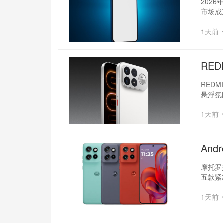
202
市场成
1天前
RED
REDM
悬浮氛
1天前
And
摩托罗拉
五款紧
1天前