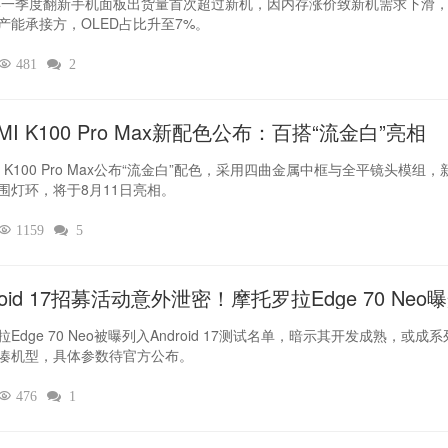
6年一季度翻新手机面板出货量首次超过新机，因内存涨价致新机需求下滑
产能承接方，OLED占比升至7%。

481

2
MI K100 Pro Max新配色公布：百搭“流金白”亮相
I K100 Pro Max公布“流金白”配色，采用四曲金属中框与全平镜头模组，
围灯环，将于8月11日亮相。

1159

5
roid 17招募活动意外泄密！摩托罗拉Edge 70 Neo
Edge 70 Neo被曝列入Android 17测试名单，暗示其开发成熟，或成
凑机型，具体参数待官方公布。

476

1