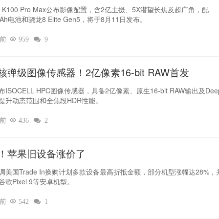
I K100 Pro Max公布影像配置，含2亿主摄、5X潜望长焦及超广角，配
mAh电池和骁龙8 Elite Gen5，将于8月11日发布。
时前

959

9
核弹级图像传感器！2亿像素16-bit RAW首发
ISOCELL HPC图像传感器，具备2亿像素、原生16-bit RAW输出及Deep
提升动态范围和全焦段HDR性能。
时前

436

2
！苹果旧设备涨价了‌
调美国Trade In换购计划多款设备最高折抵金额，部分机型涨幅达28%，
歌Pixel 9等安卓机型。
时前

542

1