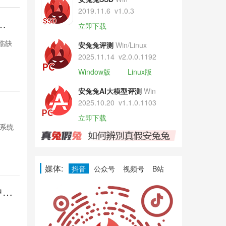
2019.11.6
v1.0.3
紧
曝iPhon
立即下载
张
面临缺
苹果因DRAM供应
安兔兔评测
Win/Linux
货，台积电积
2025.11.14
v2.0.0.1192
Window版
Linux版
11小时前

5
安兔兔AI大模型评测
Win
2025.10.20
v1.1.0.1103
印度家电
立即下载
S系统
小米在印度推出
强化智能互联，
11小时前

4
媒体:
抖音
公众号
视频号
B站
中触
Pixel再
控失灵
多名Pixel用
Google尚未