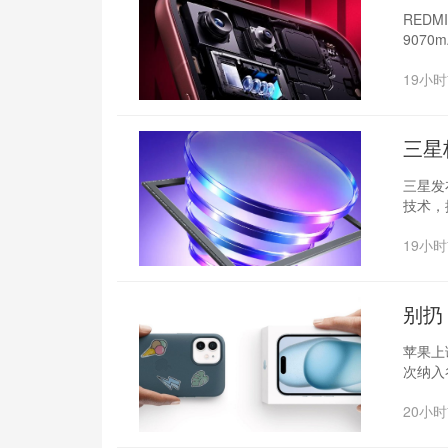
焦
REDM
9070
19小
三星
三星发布
技术，
19小
别扔
苹果上
次纳入谷
20小