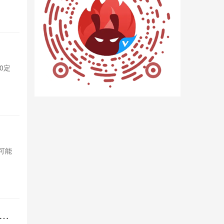
13小时前

2
杀疯！iQ
0定
iQOO Neo
制版，性能与
13小时前

8
OPPO变
，可能
OPPO计划将索
影响索尼市场
18小时前

6
倍长
REDMI 