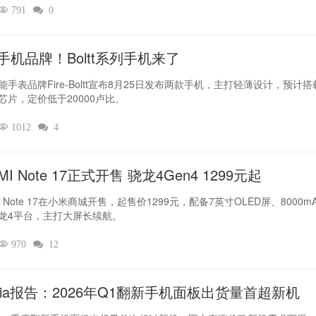

791

0
手机品牌！Boltt系列手机来了
能手表品牌Fire-Boltt宣布8月25日发布两款手机，主打轻薄设计，预计搭
芯片，定价低于20000卢比。

1012

4
MI Note 17正式开售 骁龙4Gen4 1299元起
I Note 17在小米商城开售，起售价1299元，配备7英寸OLED屏、8000m
龙4平台，主打大屏长续航。

970

12
dia报告：2026年Q1翻新手机面板出货量首超新机