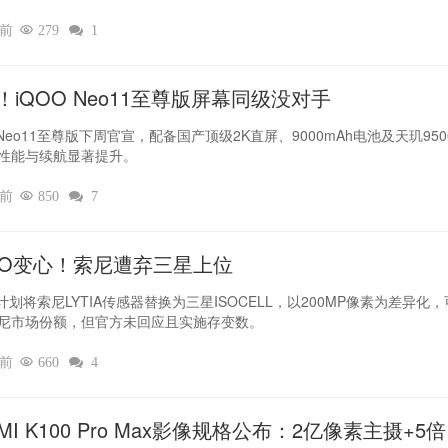
时前

279

1
！iQOO Neo11至尊版屏幕同级没对手
 Neo11至尊版下周官宣，配备国产顶级2K直屏、9000mAh电池及天玑950
性能与续航显著提升。
时前

850

7
PO变心！索尼遭弃三星上位‌
O计划将索尼LYTIA传感器替换为三星ISOCELL，以200MP像素为差异化
尼市场份额，但官方未回应且实施存变数。
时前

660

4
MI K100 Pro Max影像规格公布：2亿像素主摄+5