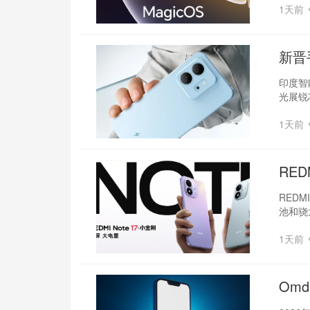
1天前
新晋
印度智
光展锐
1天前
RED
REDM
池和骁
1天前
Om