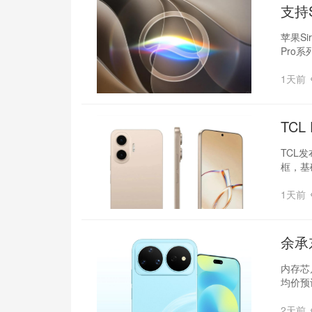
支持S
苹果S
Pro系
1天前
TC
TCL发
框，基
1天前
余承
内存芯
均价预
2天前