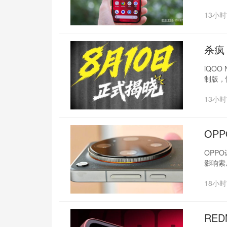
13小
杀疯
iQOO
制版，
13小
OP
OPP
影响索
18小
RED