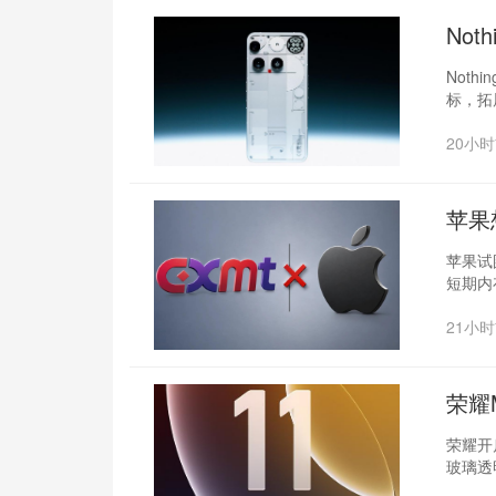
‌No
Not
标，拓
20小
苹果
苹果试
短期内
21小
荣耀
荣耀开启
玻璃透