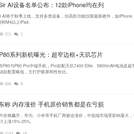
ir AI设备名单公布：12款iPhone均在列
iri AI将于秋季上线，支持多类设备，但高阶功能仅限最新硬件，如iPhone 
列和M4以上iPad。

515

5
L P80系列新机曝光：超窄边框+天玑芯片
布P80与P80 Pro中端手机，Pro款配天玑7400 Elite、5800mAh电池及
础款配置略低，主打护眼屏和性价比。

606

6
东称 内存涨价 手机原价销售都是在亏损
片价格飙升，华为、小米等手机厂商被迫涨价，中低端市场受影响最大，
计上涨15%-25%。

1543

18