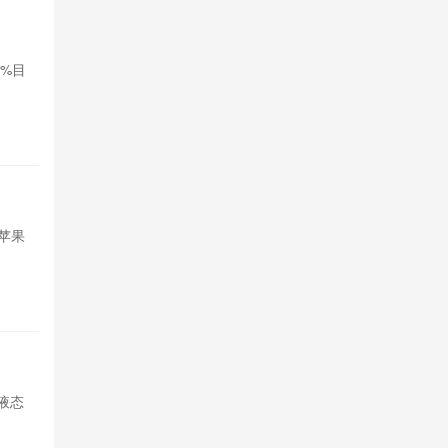
‌Nothi
0%目
Nothing公
标，拓展印度
20小时前

4
苹果想借
苹果
苹果试图引入
短期内存采购
21小时前

4
荣耀Mag
打液态
荣耀开启Magi
玻璃透明UI，