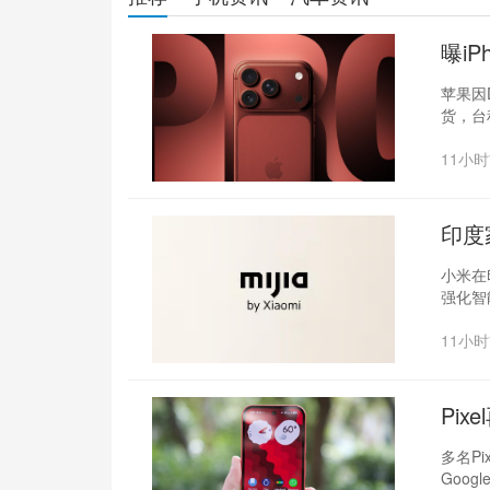
曝iP
张
苹果因D
货，台
11小
印度
小米在
强化智
11小
Pix
控失
多名Pi
Goog