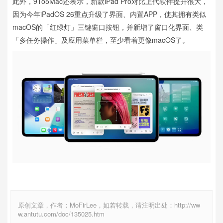
此外，9To5Mac还表示，新款iPad Pro对比上代软件提升很大，
因为今年iPadOS 26重点升级了界面、内置APP，使其拥有类似
macOS的「红绿灯」三键窗口按钮，并新增了窗口化界面、类
「多任务操作」及应用菜单栏，至少看着更像macOS了。
原创文章，作者：MoFirLee，如若转载，请注明出处：http://ww
w.antutu.com/doc/135025.htm