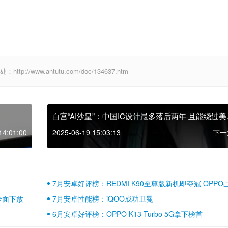
//www.antutu.com/doc/134637.htm
白宫“AI沙皇”：中国IC设计最多落后两年 且能绕过美
出口管制
14:01:00
2025-06-19 15:03:13
下一
7月安卓好评榜：REDMI K90至尊版新机即夺冠 OPPO
壁江山
全面下放
7月安卓性能榜：iQOO成功卫冕
6月安卓好评榜：OPPO K13 Turbo 5G拿下榜首