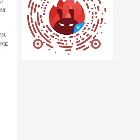
引
如玻
极短
距离
。