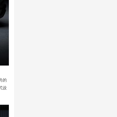
尚的
式设