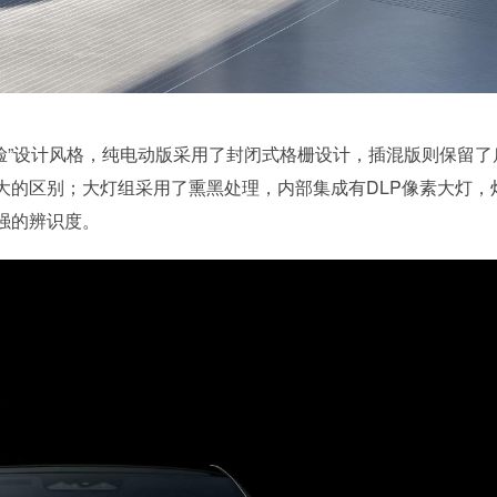
前脸”设计风格，纯电动版采用了封闭式格栅设计，插混版则保留了
大的区别；大灯组采用了熏黑处理，内部集成有DLP像素大灯，
强的辨识度。