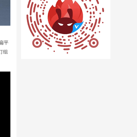
扁平
灯组