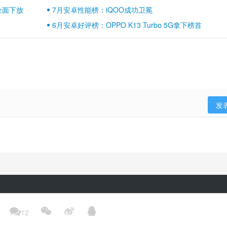
壁江山
全面下放
7月安卓性能榜：iQOO成功卫冕
6月安卓好评榜：OPPO K13 Turbo 5G拿下榜首
发
隐私政策
用户协议
登录政策
京ICP备17041489号-2




12