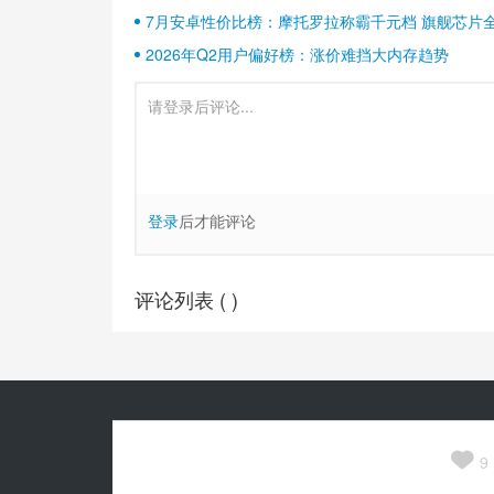
7月安卓性价比榜：摩托罗拉称霸千元档 旗舰芯片
2026年Q2用户偏好榜：涨价难挡大内存趋势
登录
后才能评论
评论列表 (
)
Copyright© 2010-
2026
安兔兔 ALL Rights Reserved.
关于我们

京公网安备 11010502054377号
9