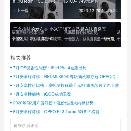
红米Redmi 13C上市：天玑6100+ 749元起售
« 上一篇
2023-12-29 11:25:24
三个小时的发布会 小米证明了自己是在认真造车
2023-12-29 14:02:10
下一篇 »
相关推荐
7月iOS设备性能榜：iPad Pro 4被踢出局
7月安卓好评榜：REDMI K90至尊版新机即夺冠 OPPO占据
半壁江山
7月安卓性价比榜：摩托罗拉称霸千元档 旗舰芯片全面下放
7月安卓性能榜：iQOO成功卫冕
2026年Q2用户偏好榜：涨价难挡大内存趋势
6月安卓好评榜：OPPO K13 Turbo 5G拿下榜首