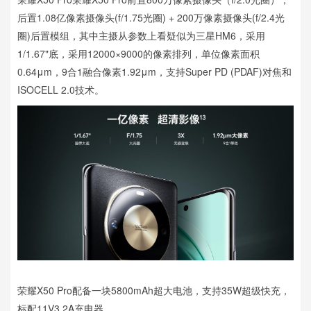
后置1.08亿像素摄像头(f/1.75光圈) + 200万像素摄像头(f/2.4光
圈)后置模组，其中主摄从参数上看疑似为三星HM6，采用
1/1.67"底，采用12000×9000的像素排列，单位像素面积
0.64μm，9合1融合像素1.92μm，支持Super PD (PDAF)对焦和
ISOCELL 2.0技术。
荣耀X50 Pro配备一块5800mAh超大电池，支持35W超级快充，
标配11V3.2A充电器。