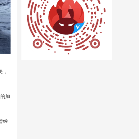
美，
件的加
曾经