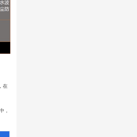
，在
试中，