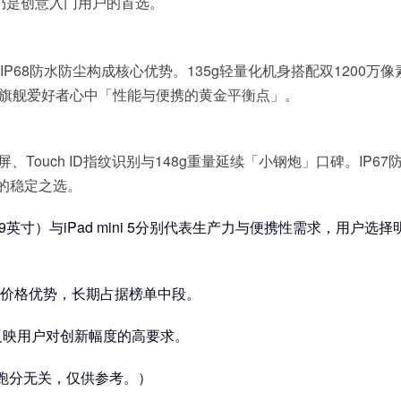
仍是创意入门用户的首选。
片与IP68防水防尘构成核心优势。135g轻量化机身搭配双1200万像
屏旗舰爱好者心中「性能与便携的黄金平衡点」。
、Touch ID指纹识别与148g重量延续「小钢炮」口碑。IP67
的稳定之选。
12.9英寸）与iPad mini 5分别代表生产力与便携性需求，用户选择
定性能与价格优势，长期占据榜单中段。
侧面反映用户对创新幅度的高要求。
跑分无关，仅供参考。）