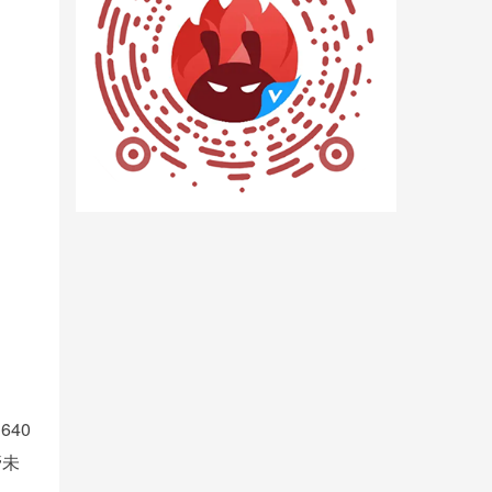
640
管未