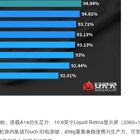
搭载A14仿生芯片、10.9英寸Liquid Retina显示屏（2360×1
机身内集成Touch ID电源键，458g重量兼顾便携与生产力。尽