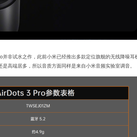
3 Pro并非试水之作，此前小米已经推出多款定位旗舰的无线降噪耳
者还是高端居多，所以音质方面同样是来自小米音频实验室调音。