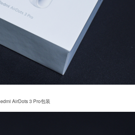
edmi AirDots 3 Pro包装