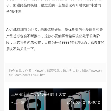
子。如遇跨品牌换机，最难受的一点怕是没有可替代的“小爱同
学”来使唤。
AIoT
战略细节为
14X
，未来炫酷好玩、质优价美的小爱语音相关
产品想必也会不断推出，这款小爱触屏音箱应该仍处于公测阶
段，正式售价尚未公布，目前为标价
9999
的预约状态，感兴趣的
朋友不妨关注一下。
原创文章，作者：xinwei，如若转载，请注明出处：http://www.an
tutu.com/doc/117328.htm
三星泪流满面：S10系列终于大卖
« 上一篇
2019-03-12 18:46:12