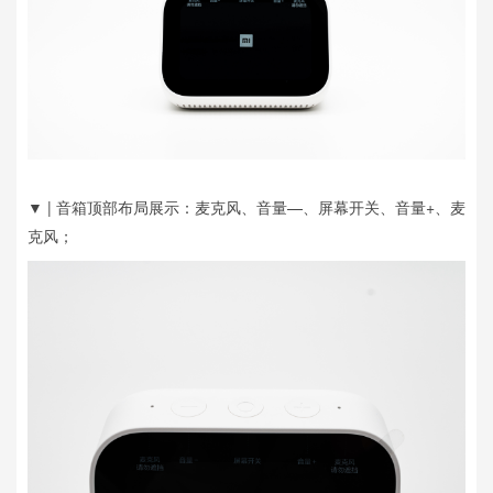
▼ | 音箱顶部布局展示：麦克风、音量—、屏幕开关、音量+、麦
克风；