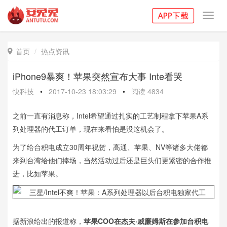
Toggl
navig
首页
热点资讯

iPhone9暴爽！苹果突然宣布大事 Inte看哭
快科技
•
2017-10-23 18:03:29
•
阅读
4834
之前一直有消息称，Intel希望通过扎实的工艺制程拿下苹果A系
列处理器的代工订单，现在来看怕是没这机会了。
为了给台积电成立30周年祝贺，高通、苹果、NV等诸多大佬都
来到台湾给他们捧场，当然活动过后还是巨头们更紧密的合作推
进，比如苹果。
据新浪给出的报道称，
苹果COO在杰夫·威廉姆斯在参加台积电