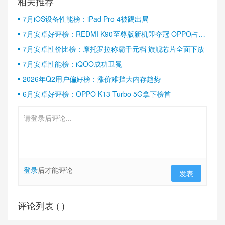
相关推荐
7月iOS设备性能榜：iPad Pro 4被踢出局
7月安卓好评榜：REDMI K90至尊版新机即夺冠 OPPO占据
半壁江山
7月安卓性价比榜：摩托罗拉称霸千元档 旗舰芯片全面下放
7月安卓性能榜：iQOO成功卫冕
2026年Q2用户偏好榜：涨价难挡大内存趋势
6月安卓好评榜：OPPO K13 Turbo 5G拿下榜首
登录
后才能评论
发表
评论列表 (
)