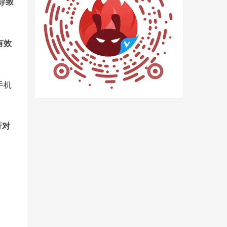
导致
有效
手机
行对