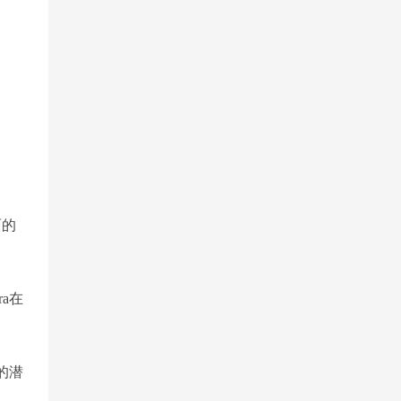
面的
a在
器的潜