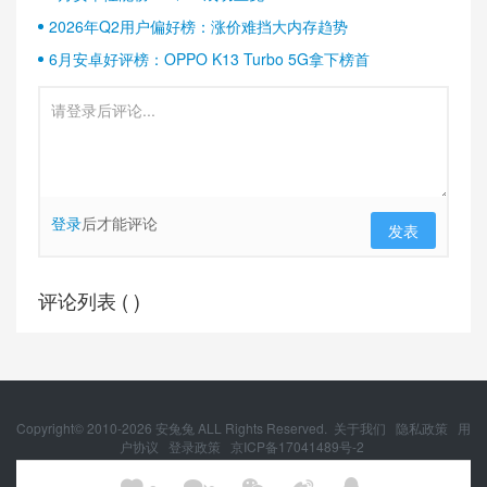
2026年Q2用户偏好榜：涨价难挡大内存趋势
6月安卓好评榜：OPPO K13 Turbo 5G拿下榜首
登录
后才能评论
发表
评论列表 (
)
Copyright© 2010-
2026
安兔兔 ALL Rights Reserved.
关于我们
隐私政策
用
户协议
登录政策
京ICP备17041489号-2
京公网安备 11010502054377号