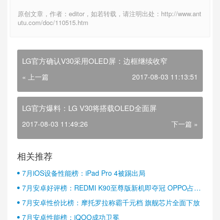
原创文章，作者：editor，如若转载，请注明出处：http://www.ant
utu.com/doc/110515.htm
LG官方确认V30采用OLED屏：边框继续收窄
« 上一篇
2017-08-03 11:13:51
LG官方爆料：LG V30将搭载OLED全面屏
2017-08-03 11:49:26
下一篇 »
相关推荐
7月iOS设备性能榜：iPad Pro 4被踢出局
7月安卓好评榜：REDMI K90至尊版新机即夺冠 OPPO占据
半壁江山
7月安卓性价比榜：摩托罗拉称霸千元档 旗舰芯片全面下放
7月安卓性能榜：iQOO成功卫冕