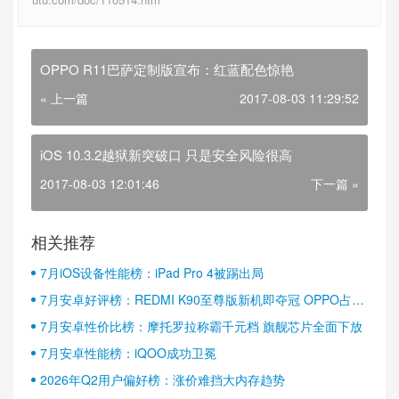
OPPO R11巴萨定制版宣布：红蓝配色惊艳
« 上一篇
2017-08-03 11:29:52
iOS 10.3.2越狱新突破口 只是安全风险很高
2017-08-03 12:01:46
下一篇 »
相关推荐
7月iOS设备性能榜：iPad Pro 4被踢出局
7月安卓好评榜：REDMI K90至尊版新机即夺冠 OPPO占据
半壁江山
7月安卓性价比榜：摩托罗拉称霸千元档 旗舰芯片全面下放
7月安卓性能榜：iQOO成功卫冕
2026年Q2用户偏好榜：涨价难挡大内存趋势