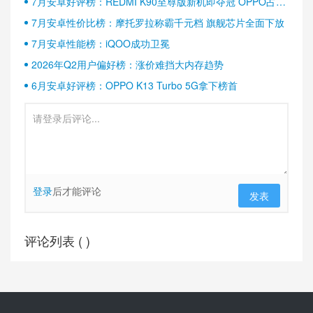
7月安卓好评榜：REDMI K90至尊版新机即夺冠 OPPO占据
半壁江山
7月安卓性价比榜：摩托罗拉称霸千元档 旗舰芯片全面下放
7月安卓性能榜：iQOO成功卫冕
2026年Q2用户偏好榜：涨价难挡大内存趋势
6月安卓好评榜：OPPO K13 Turbo 5G拿下榜首
登录
后才能评论
发表
评论列表 (
)