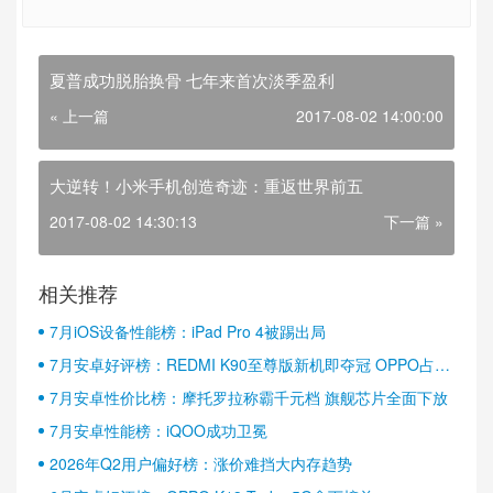
夏普成功脱胎换骨 七年来首次淡季盈利
« 上一篇
2017-08-02 14:00:00
大逆转！小米手机创造奇迹：重返世界前五
2017-08-02 14:30:13
下一篇 »
相关推荐
7月iOS设备性能榜：iPad Pro 4被踢出局
7月安卓好评榜：REDMI K90至尊版新机即夺冠 OPPO占据
半壁江山
7月安卓性价比榜：摩托罗拉称霸千元档 旗舰芯片全面下放
7月安卓性能榜：iQOO成功卫冕
2026年Q2用户偏好榜：涨价难挡大内存趋势