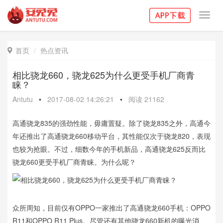
Toggl
navig
首页
热点资讯

相比骁龙660，骁龙625为什么更受手机厂商青
睐？
Antutu
•
2017-08-02 14:26:21
•
阅读
21162
高通骁龙835的强劲性能，毋庸置疑。除了骁龙835之外，高通今
年还推出了高通骁龙660移动平台，其性能仅次于骁龙820，表现
也较为抢眼。不过，细数今年的手机新品，高通骁龙625反而比
骁龙660更受手机厂商青睐。为什么呢？
众所周知，目前仅有OPPO一家推出了高通骁龙660手机：OPPO
R11和OPPO R11 Plus。尽管还有其他骁龙660新机的曝光消