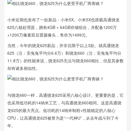
小米近期也发布了一款新品：小米5X。小米5X也搭载高通骁龙
625八核处理器，拥有4GB + 64GB存储组合，并配备1200万
+1200万像素双后置摄像头，售价为1499元。
当然，今年的骁龙625新品，并非仅限于以上3款。就高通骁龙
625（注：安兔兔平均分6.6万）和骁龙660（注：安兔兔平均分
11.8万）的性能来说，骁龙625无法与骁龙660相比，但是其参数
却有诸多相似性。
与骁龙660一样，高通骁龙625采用八核心设计。更重要的是，它
也采用低功耗的14纳米工艺，与高通骁龙660相同。这是高通骁
龙625的最大亮点。低功耗的14纳米制程+性能稳定的八核心
CPU，让高通骁龙625被誉为是“一代神U”，从去年战斗到了今
年。