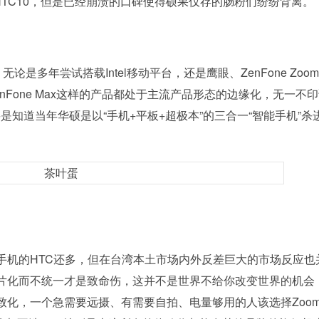
HTC10，但是已经崩溃的口碑使得硕果仅存的肠粉们纷纷背离。
是多年尝试搭载Intel移动平台，还是鹰眼、ZenFone Zoo
神5000 ZenFone Max这样的产品都处于主流产品形态的边缘化，无一不
知道当年华硕是以“手机+平板+超极本”的三合一“智能手机”杀
机的HTC还多，但在台湾本土市场内外反差巨大的市场反应也
片化而不统一才是致命伤，这并不是世界不给你改变世界的机会
致化，一个急需要远摄、有需要自拍、电量够用的人该选择Zoo