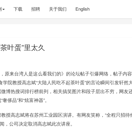
测
下载
招聘
关于我们
English
“茶叶蛋”里太久
帖，原来台湾人是这么看我们的》的论坛帖子引爆网络，帖子内
食学院教授高志斌“大陆人民吃不起茶叶蛋”的言论瞬间引发轩然
占据微博热搜词排行榜前列，相关搞笑图片和段子层出不穷，网友
奢侈品”和“炫富神器”。
湾教授高志斌将在苏州工业园区演讲。有网友笑称，“全程只招待
新闻，公司决定取消高志斌此次讲座。