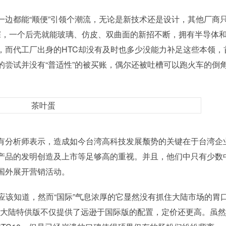
边都能“顺便”引领个潮流，无论是新技术还是设计，其他厂商
夫颇深，一个后壳就能玻璃、仿皮、双曲面的新招不断，拥有半导体
，而代工厂出身的HTC却没有及时也多少没能力补足这些本领，
nd等为数不多的尝试并没有“普适性”的被买账，偶尔还被吐槽可以跑火车的倒
有分析师表示，造成如今台湾高科技发展颓势的关键在于台湾企
产品的发明创造及上市等足够高的重视。并且，他们中只有少数
国外展开营销活动。
应该知道，然而“国际”气息浓厚的它显然没有抓住大陆市场的胃
estyle大陆特供版不仅提供了远逊于国际版的配置，定价还更高。虽