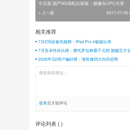
今日发 国产6G强机出新版：摄像头CPU大变
« 上一篇
2017-07-06 
相关推荐
7月iOS设备性能榜：iPad Pro 4被踢出局
7月安卓性价比榜：摩托罗拉称霸千元档 旗舰芯片
2026年Q2用户偏好榜：涨价难挡大内存趋势
登录
后才能评论
评论列表 (
)