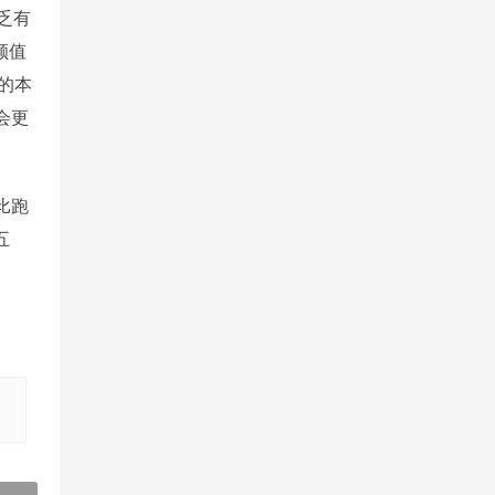
乏有
颜值
的本
会更
比跑
五