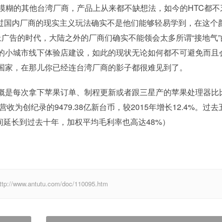
模糊的其他台湾厂商，产品上从来都不缺想法，如今的HTC都不
不过国内厂商的现实主义玩法确实不是他们能够轻易学到，在这个
广告的时代，大陆之外的厂商们确实不能领会太多所谓“接地气”
的小城市线下体验店建设，如此的现状无论如何都不可避免而且
国家，在那儿你已经连台湾厂商的影子都很难见到了。
概是每次拿下苹果订单、制程更新或者跟三星产的苹果处理器比
为创纪录的9479.38亿新台币，较2015年增长12.4%。过去
时间延长到过去十年，加权平均毛利率也高达48%）
w.antutu.com/doc/110095.htm