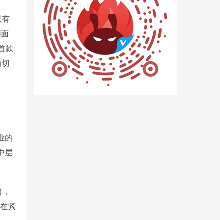
只有
和面
首款
角切
业的
中层
口，
然在紧