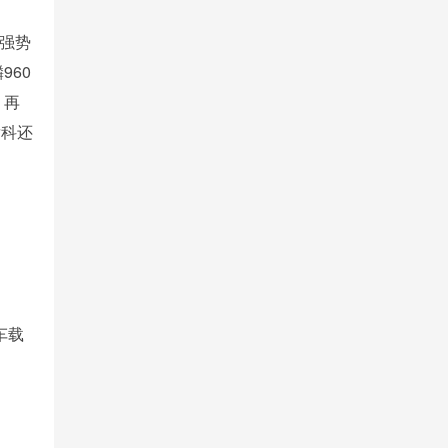
后强势
960
，再
发科还
车载