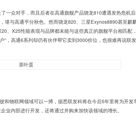
了一众对手，而且后者在高通旗舰产品骁龙810遭遇发热危机
堪与高通平分秋色。然而骁龙820、三星Exynos8890甚至麒麟
20、X25性能表现与品牌都未能与这些真正的旗舰平台相匹配
户”，高通6系列却仍有伙伴帮它卖到3000价位，也很难再说联
驶和物联网领域可以一搏，据悉联发科将在今后5年里将为开发
在企业内部进行开发，还将通过并购来加快该领域的增长。