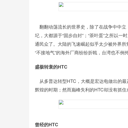
翻翻动荡流长的世界史，除了在战争中中立，
圮，大都源于“固步自封”；“茶叶蛋”之所以
通民众了。大陆的飞速崛起似乎太少被外界所
“不接地气”的海外厂商纷纷折戟，台湾也不例
盛极转衰的HTC
从多普达转型HTC，大概是宏达电做出的最正确
辉煌的时期；然而巅峰失利的HTC却没有抓住
曾经的HTC