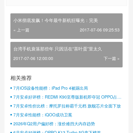
小米彻底发飙！今年最牛新机狂曝光：完美
« 上一篇
2017-07-06 09:25:53
台湾手机衰落那些年 只因活在“茶叶蛋”里太久
2017-07-06 12:00:00
下一篇 »
相关推荐
7月iOS设备性能榜：iPad Pro 4被踢出局
7月安卓好评榜：REDMI K90至尊版新机即夺冠 OPPO占据
半壁江山
7月安卓性价比榜：摩托罗拉称霸千元档 旗舰芯片全面下放
7月安卓性能榜：iQOO成功卫冕
2026年Q2用户偏好榜：涨价难挡大内存趋势
6月安卓好评榜：OPPO K13 Turbo 5G拿下榜首