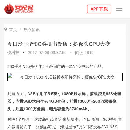
Toggl
navig
首页
热点资讯

今日发 国产6G强机出新版：摄像头CPU大变
快科技
•
2017-07-06 09:37:59
•
阅读
4819
360手机N5S是今年5月份问市的一款定位中端的产品。
配置方面，
N5S采用了5.5英寸1080P显示屏，搭载骁龙653处理
器，内置6GB大内存+64GB存储，前置1300万+200万双摄像
头，后置1300万像素，电池容量为3730mAh。
时隔1个多月，这款新机或将迎来新版本。昨日晚间，360手机官
方微博发布了一张预热海报，海报显示7月6日将发布360 N5S