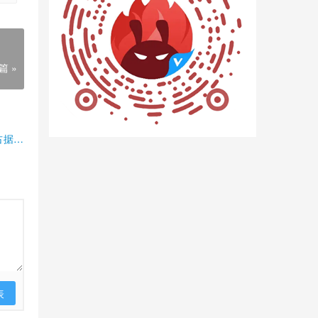
篇 »
占据半
表