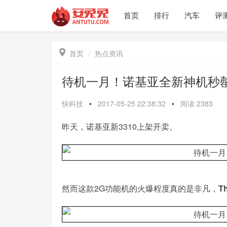
首页
排行
汽车
评

首页
热点资讯
待机一月！诺基亚全新神机秒罄
快科技
•
2017-05-25 22:38:32
•
阅读
2383
昨天，诺基亚新3310上架开卖。
然而这款2G功能机的火爆程度真的是非凡，
T