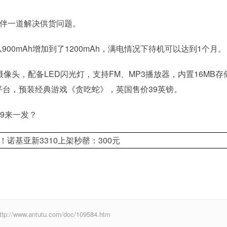
伙伴一道解决供货问题。
900mAh增加到了1200mAh，满电情况下待机可以达到1个月。
像素摄像头，配备LED闪光灯，支持FM、MP3播放器，内置16MB存
30+ 平台，预装经典游戏《贪吃蛇》，英国售价39英镑。
99来一发？
w.antutu.com/doc/109584.htm