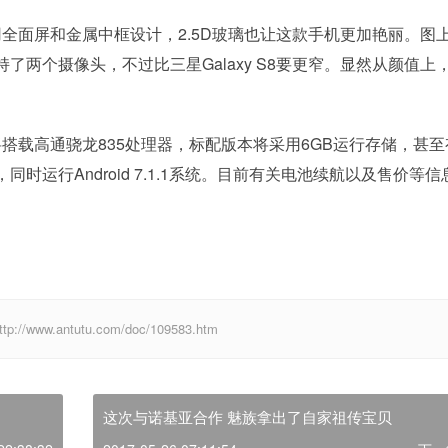
全面屏和金属中框设计，2.5D玻璃也让这款手机更加艳丽。图
两个摄像头，不过比三星Galaxy S8要更窄。显然从颜值上
搭载高通骁龙835处理器，标配版本将采用6GB运行存储，甚至
时运行Android 7.1.1系统。目前有关电池续航以及售价等信
w.antutu.com/doc/109583.htm
这次与诺基亚合作 魅族拿出了自家祖传宝贝