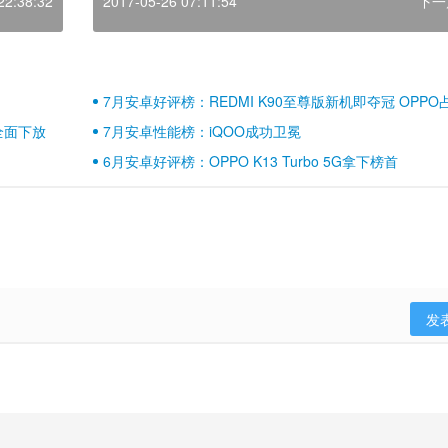
22:38:32
2017-05-26 07:11:54
下一
7月安卓好评榜：REDMI K90至尊版新机即夺冠 OPPO
壁江山
全面下放
7月安卓性能榜：iQOO成功卫冕
6月安卓好评榜：OPPO K13 Turbo 5G拿下榜首
发