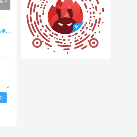
篇 »
占据半
表