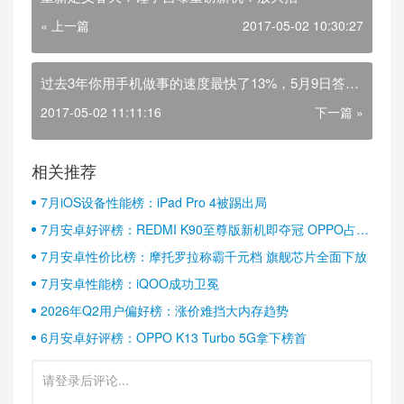
« 上一篇
2017-05-02 10:30:27
过去3年你用手机做事的速度最快了13%，5月9日答案
揭晓
2017-05-02 11:11:16
下一篇 »
相关推荐
7月iOS设备性能榜：iPad Pro 4被踢出局
7月安卓好评榜：REDMI K90至尊版新机即夺冠 OPPO占据
半壁江山
7月安卓性价比榜：摩托罗拉称霸千元档 旗舰芯片全面下放
7月安卓性能榜：iQOO成功卫冕
2026年Q2用户偏好榜：涨价难挡大内存趋势
6月安卓好评榜：OPPO K13 Turbo 5G拿下榜首