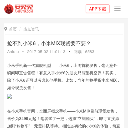
Toggl
navig
首页
热点资讯

抢不到小米6，小米MIX现货要不要？
Antutu
•
2017-05-02 11:01:13
•
阅读
16583
小米手机新一代旗舰机型——小米6，上周首轮发售，毫无意外
瞬间即宣告售罄！有意入手小米6的朋友只能望机空叹！其实，
除了小米6还可以考虑其他手机。比如，当年的抢手货小米MIX，
如今现货发售！
在小米手机官网，全面屏概念手机——小米MIX目前现货发售，
售价为3499元起！笔者试了一把，选择“立刻购买”，即可直接添
加到“购物车”，无需排队等待。相比当初抢购小米6的体验，简直