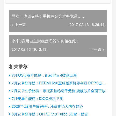
网友一边倒支持！手机黄金分辨率竟是……
« 上一篇
2017-02-13 18:29:44
小米6竟用自主旗舰处理器？真相在此！
2017-02-13 19:12:13
下一篇 »
相关推荐
7月iOS设备性能榜：iPad Pro 4被踢出局
7月安卓好评榜：REDMI K90至尊版新机即夺冠 OPPO占据
半壁江山
7月安卓性价比榜：摩托罗拉称霸千元档 旗舰芯片全面下放
7月安卓性能榜：iQOO成功卫冕
2026年Q2用户偏好榜：涨价难挡大内存趋势
6月安卓好评榜：OPPO K13 Turbo 5G拿下榜首