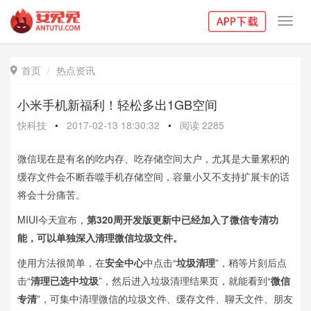
Toggl
navig
首页
热点资讯

小米手机新福利！轻松多出1GB空间
快科技
•
2017-02-13 18:30:32
•
阅读
2285
微信现在是有名的吃内存、吃存储空间大户，尤其是大量累积的
缓存文件会不断吞噬手机存储空间，容量小又不支持扩展卡的话
将会十分痛苦。
MIUI今天宣布，
第320周开发版更新中已经加入了微信专清功
能，可以单独深入清理微信垃圾文件。
使用方法很简单，在
安全中心
中点击“
垃圾清理
”，稍等片刻后点
击“
清理已选中垃圾
”，然后进入垃圾清理结果页，就能看到“
微信
专清
”，可集中清理微信的垃圾文件、缓存文件、聊天文件、朋友