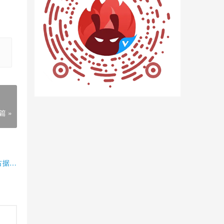
篇 »
占据半