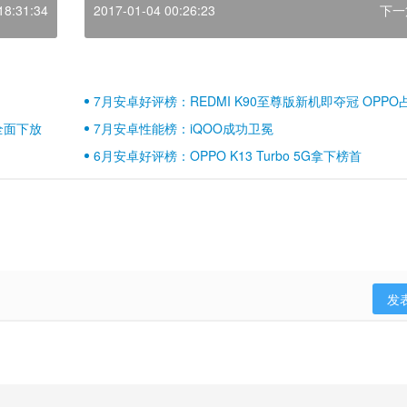
18:31:34
2017-01-04 00:26:23
下一
7月安卓好评榜：REDMI K90至尊版新机即夺冠 OPPO
壁江山
全面下放
7月安卓性能榜：iQOO成功卫冕
6月安卓好评榜：OPPO K13 Turbo 5G拿下榜首
发