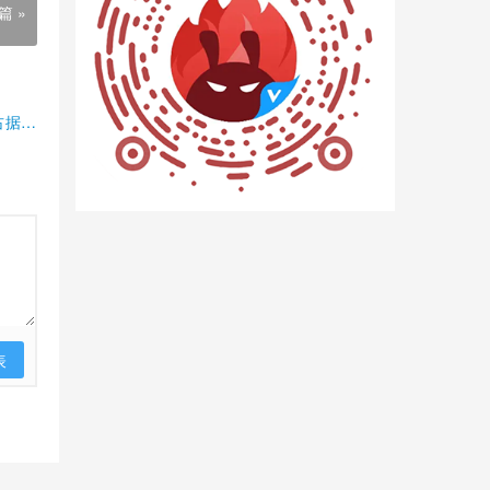
篇 »
占据半
表