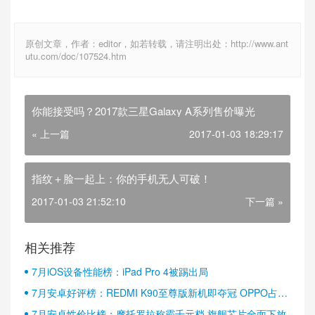
原创文章，作者：editor，如若转载，请注明出处：http://www.ant
utu.com/doc/107524.htm
你能接受吗？2017款三星Galaxy A系列售价曝光
« 上一篇
2017-01-03 18:29:17
指纹＋脸一起上：你的手机无人可破！
2017-01-03 21:52:10
下一篇 »
相关推荐
7月iOS设备性能榜：iPad Pro 4被踢出局
7月安卓好评榜：REDMI K90至尊版新机即夺冠 OPPO占据
半壁江山
7月安卓性价比榜：摩托罗拉称霸千元档 旗舰芯片全面下放