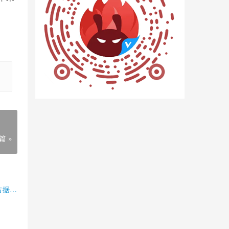
篇 »
占据半