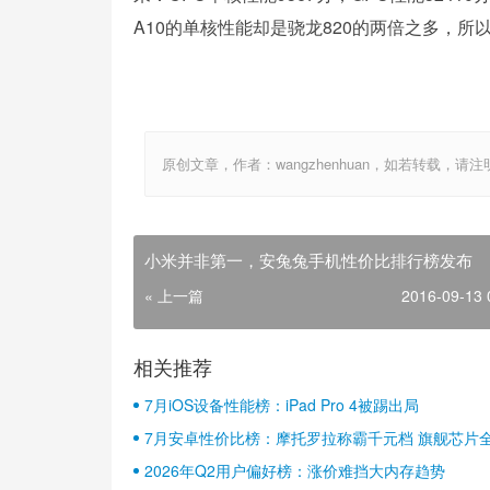
A10的单核性能却是骁龙820的两倍之多，
原创文章，作者：wangzhenhuan，如若转载，请注明出处：htt
小米并非第一，安兔兔手机性价比排行榜发布
« 上一篇
2016-09-13 
相关推荐
7月iOS设备性能榜：iPad Pro 4被踢出局
7月安卓性价比榜：摩托罗拉称霸千元档 旗舰芯片
2026年Q2用户偏好榜：涨价难挡大内存趋势