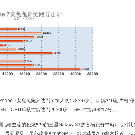
ne 7安兔兔跑分达到了惊人的178397分。全新A10芯片相的
B，CPU单核性能达到20300分，GPU性能46217分。
主流的骁龙820的三星Galaxy S7的各项跑分中就可以对比
10分。显而易见，虽然骁龙820的GPU性能与苹果A10非常接近，