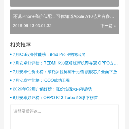
还说iPhone高价低配，可你知道Apple A10芯片有多强
吗？
2016-09-13 03:01:32
下一篇 »
相关推荐
7月iOS设备性能榜：iPad Pro 4被踢出局
7月安卓好评榜：REDMI K90至尊版新机即夺冠 OPPO占据
半壁江山
7月安卓性价比榜：摩托罗拉称霸千元档 旗舰芯片全面下放
7月安卓性能榜：iQOO成功卫冕
2026年Q2用户偏好榜：涨价难挡大内存趋势
6月安卓好评榜：OPPO K13 Turbo 5G拿下榜首