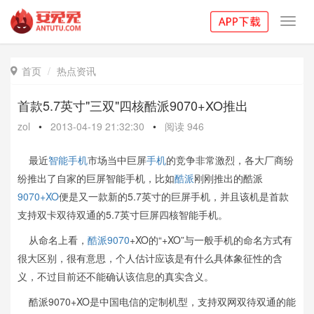
Toggl
navig
首页
热点资讯

首款5.7英寸"三双"四核酷派9070+XO推出
zol
•
2013-04-19 21:32:30
•
阅读
946
最近
智能手机
市场当中巨屏
手机
的竞争非常激烈，各大厂商纷
纷推出了自家的巨屏智能手机，比如
酷派
刚刚推出的酷派
9070+XO
便是又一款新的5.7英寸的巨屏手机，并且该机是首款
支持双卡双待双通的5.7英寸巨屏四核智能手机。
从命名上看，
酷派9070
+XO的“+XO”与一般手机的命名方式有
很大区别，很有意思，个人估计应该是有什么具体象征性的含
义，不过目前还不能确认该信息的真实含义。
酷派9070+XO是中国电信的定制机型，支持双网双待双通的能