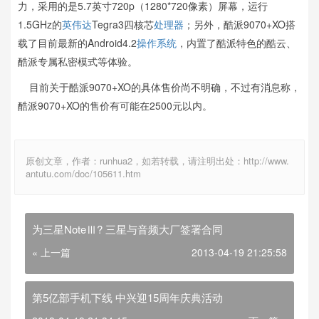
力，采用的是5.7英寸720p（1280*720像素）屏幕，运行
1.5GHz的
英伟达
Tegra3四核芯
处理器
；另外，酷派9070+XO搭
载了目前最新的Android4.2
操作系统
，内置了酷派特色的酷云、
酷派专属私密模式等体验。
目前关于酷派9070+XO的具体售价尚不明确，不过有消息称，
酷派9070+XO的售价有可能在2500元以内。
原创文章，作者：runhua2，如若转载，请注明出处：http://www.
antutu.com/doc/105611.htm
为三星NoteⅢ? 三星与音频大厂签署合同
« 上一篇
2013-04-19 21:25:58
第5亿部手机下线 中兴迎15周年庆典活动