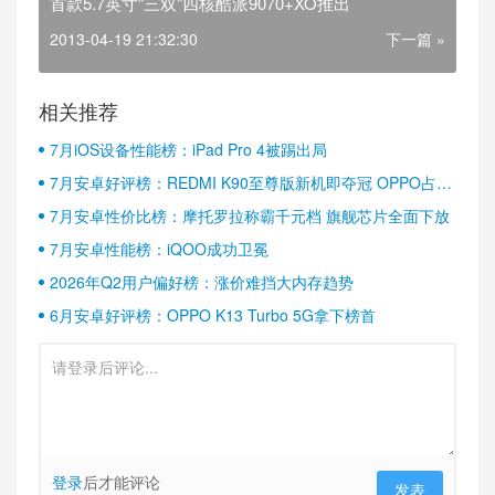
首款5.7英寸"三双"四核酷派9070+XO推出
2013-04-19 21:32:30
下一篇 »
相关推荐
7月iOS设备性能榜：iPad Pro 4被踢出局
7月安卓好评榜：REDMI K90至尊版新机即夺冠 OPPO占据
半壁江山
7月安卓性价比榜：摩托罗拉称霸千元档 旗舰芯片全面下放
7月安卓性能榜：iQOO成功卫冕
2026年Q2用户偏好榜：涨价难挡大内存趋势
6月安卓好评榜：OPPO K13 Turbo 5G拿下榜首
登录
后才能评论
发表