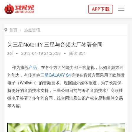
Toggl
navig
首页
热点资讯

为三星NoteⅢ? 三星与音频大厂签署合同
zol
•
2013-04-19 21:25:58
•
阅读
854
作为旗舰
产品
，在各个方面的能力都不容忽视，比如音频方面
的能力，有传言称
三星
GALAXY S4
等便在音频方面采用了欧胜微
电子（Wolfson）的音频技术。现据国外媒体报道，为了长期保
持更好的音频技术支持，三星公司日前与著名音频技术厂商欧胜
微电子签署了多年的合同，该合同涉及知识产权交易和组件交易
等内容。