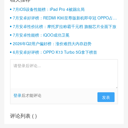
7月iOS设备性能榜：iPad Pro 4被踢出局
7月安卓好评榜：REDMI K90至尊版新机即夺冠 OPPO占据
半壁江山
7月安卓性价比榜：摩托罗拉称霸千元档 旗舰芯片全面下放
7月安卓性能榜：iQOO成功卫冕
2026年Q2用户偏好榜：涨价难挡大内存趋势
6月安卓好评榜：OPPO K13 Turbo 5G拿下榜首
登录
后才能评论
发表
评论列表 (
)