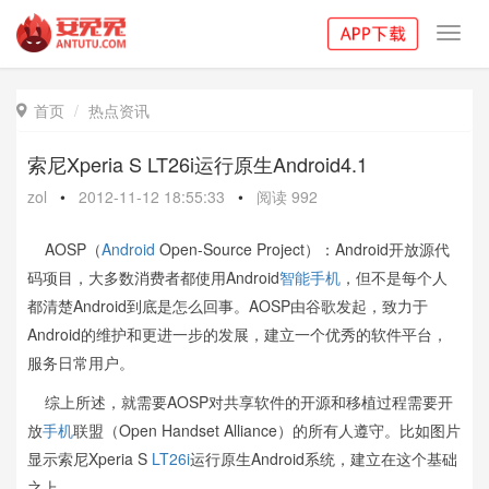
Toggl
navig
首页
热点资讯

索尼Xperia S LT26i运行原生Android4.1
zol
•
2012-11-12 18:55:33
•
阅读
992
AOSP（
Android
Open-Source Project）：Android开放源代
码项目，大多数消费者都使用Android
智能手机
，但不是每个人
都清楚Android到底是怎么回事。AOSP由谷歌发起，致力于
Android的维护和更进一步的发展，建立一个优秀的软件平台，
服务日常用户。
综上所述，就需要AOSP对共享软件的开源和移植过程需要开
放
手机
联盟（Open Handset Alliance）的所有人遵守。比如图片
显示索尼Xperia S
LT26i
运行原生Android系统，建立在这个基础
之上。