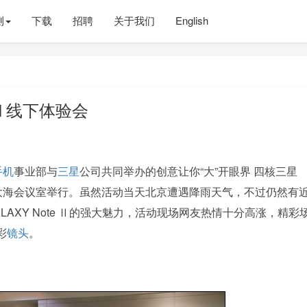
测
下载
招聘
关于我们
English
e Ⅱ线下体验会
手机
事业部与
三星
公司共同举办的创意让你“大”开眼界 四核三星
大海会议室举行。虽然活动当天北京遭遇降雨天气，不过仍然有近
AXY Note Ⅱ的强大魅力，活动现场网友热情十分高涨，精彩
彩
镜头
。