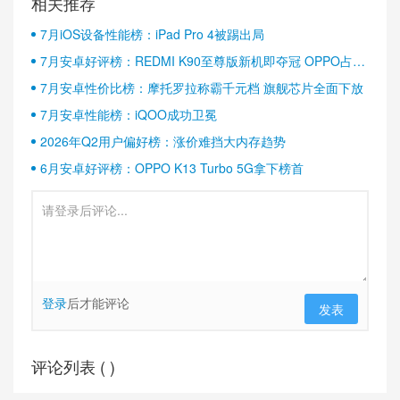
相关推荐
7月iOS设备性能榜：iPad Pro 4被踢出局
7月安卓好评榜：REDMI K90至尊版新机即夺冠 OPPO占据
半壁江山
7月安卓性价比榜：摩托罗拉称霸千元档 旗舰芯片全面下放
7月安卓性能榜：iQOO成功卫冕
2026年Q2用户偏好榜：涨价难挡大内存趋势
6月安卓好评榜：OPPO K13 Turbo 5G拿下榜首
登录
后才能评论
发表
评论列表 (
)