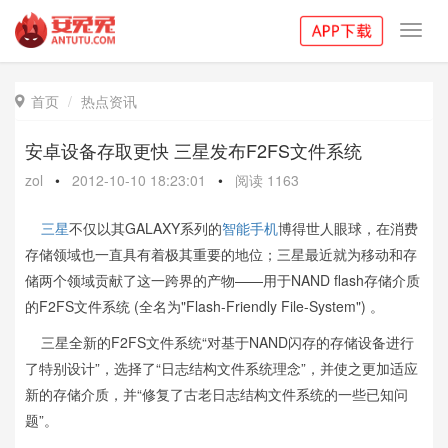
Toggl
navig
首页
热点资讯

安卓设备存取更快 三星发布F2FS文件系统
zol
•
2012-10-10 18:23:01
•
阅读
1163
三星
不仅以其GALAXY系列的
智能手机
博得世人眼球，在消费
存储领域也一直具有着极其重要的地位；三星最近就为移动和存
储两个领域贡献了这一跨界的产物——用于NAND flash存储介质
的F2FS文件系统 (全名为"Flash-Friendly File-System") 。
三星全新的F2FS文件系统“对基于NAND闪存的存储设备进行
了特别设计”，选择了“日志结构文件系统理念”，并使之更加适应
新的存储介质，并“修复了古老日志结构文件系统的一些已知问
题”。