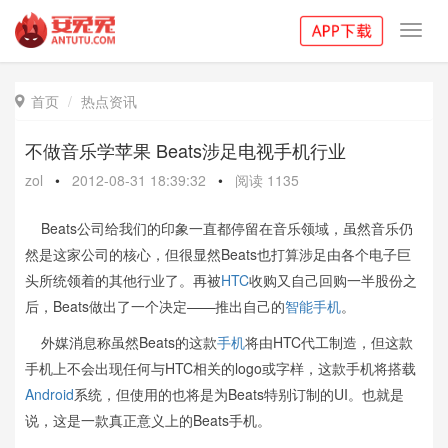
Toggl
navig
首页
热点资讯

不做音乐学苹果 Beats涉足电视手机行业
zol
•
2012-08-31 18:39:32
•
阅读
1135
Beats公司给我们的印象一直都停留在音乐领域，虽然音乐仍
然是这家公司的核心，但很显然Beats也打算涉足由各个电子巨
头所统领着的其他行业了。再被
HTC
收购又自己回购一半股份之
后，Beats做出了一个决定——推出自己的
智能手机
。
外媒消息称虽然Beats的这款
手机
将由HTC代工制造，但这款
手机上不会出现任何与HTC相关的logo或字样，这款手机将搭载
Android
系统，但使用的也将是为Beats特别订制的UI。也就是
说，这是一款真正意义上的Beats手机。