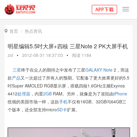
Toggl
navig
首页
热点资讯

明星编辑5.5吋大屏+四核 三星Note 2 PK大屏手机
zol
•
2012-08-31 18:37:03
•
阅读
1184
三星
终于在众人的期待之中发布了三星
GALAXY Note
2，而这
款
产品
又一次超过了所有人的预期。它配备了更大效果更好的5.5
吋Super AMOLED RGB显示屏，搭载四核1.6GHz主频Exynos
4412
处理器
，内置
2GB
RAM。另外，就像是为了攻陷由
iPhone
统领的美国市场一样，这款
手机
不仅有16GB、32GB与64GB三
个版本，还全部支持micro
SD卡
扩展。