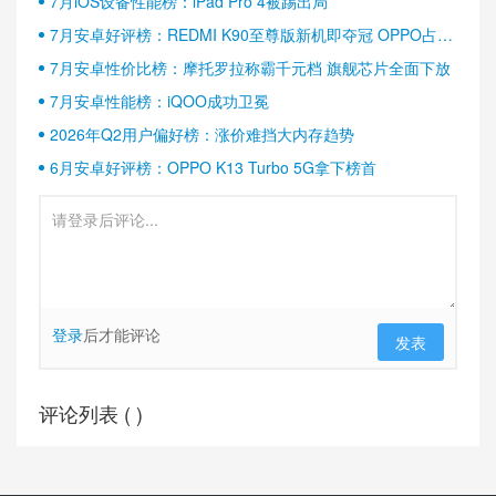
7月iOS设备性能榜：iPad Pro 4被踢出局
7月安卓好评榜：REDMI K90至尊版新机即夺冠 OPPO占据
半壁江山
7月安卓性价比榜：摩托罗拉称霸千元档 旗舰芯片全面下放
7月安卓性能榜：iQOO成功卫冕
2026年Q2用户偏好榜：涨价难挡大内存趋势
6月安卓好评榜：OPPO K13 Turbo 5G拿下榜首
登录
后才能评论
发表
评论列表 (
)