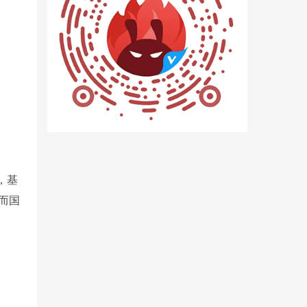
，基
而国