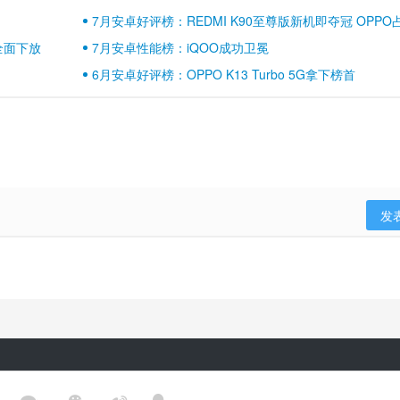
7月安卓好评榜：REDMI K90至尊版新机即夺冠 OPPO
壁江山
全面下放
7月安卓性能榜：iQOO成功卫冕
6月安卓好评榜：OPPO K13 Turbo 5G拿下榜首
发
隐私政策
用户协议
登录政策
京ICP备17041489号-2